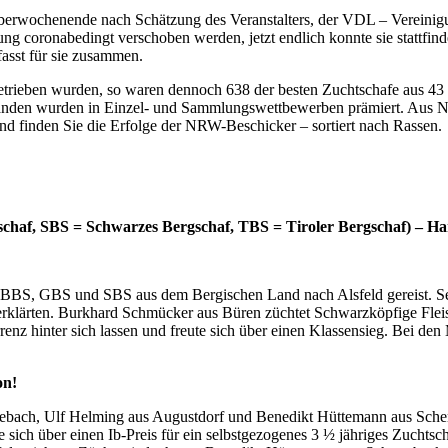
toberwochenende nach Schätzung des Veranstalters, der VDL – Vereini
 coronabedingt verschoben werden, jetzt endlich konnte sie stattfind
asst für sie zusammen.
fgetrieben wurden, so waren dennoch 638 der besten Zuchtschafe aus 4
nden wurden in Einzel- und Sammlungswettbewerben prämiert. Aus NRW
 finden Sie die Erfolge der NRW-Beschicker – sortiert nach Rassen.
chaf, SBS = Schwarzes Bergschaf, TBS = Tiroler Bergschaf) – Ha
BBS, GBS und SBS aus dem Bergischen Land nach Alsfeld gereist. Se
r erklärten. Burk­hard Schmücker aus Büren züchtet Schwarzköpfige Flei
z hinter sich lassen und freute sich über einen Klassensieg. Bei den M
on!
debach, Ulf Helming aus Augustdorf und Benedikt Hüttemann aus Scher
e sich über einen Ib-Preis für ein selbstgezogenes 3 ½ jähriges Zuchtsch