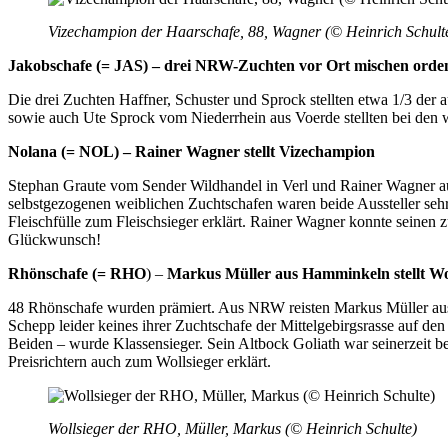
Vizechampion der Haarschafe, 88, Wagner (© Heinrich Schult
Jakobschafe (= JAS) – drei NRW-Zuchten vor Ort mischen orden
Die drei Zuchten Haffner, Schuster und Sprock stellten etwa 1/3 der
sowie auch Ute Sprock vom Niederrhein aus Voerde stellten bei den w
Nolana (= NOL) – Rainer Wagner stellt Vizechampion
Stephan Graute vom Sender Wildhandel in Verl und Rainer Wagner aus T
selbstgezogenen weiblichen Zuchtschafen waren beide Aussteller sehr 
Fleischfülle zum Fleischsieger erklärt. Rainer Wagner konnte seinen
Glückwunsch!
Rhönschafe (= RHO
) –
Markus Müller aus Hamminkeln stellt Wo
48 Rhönschafe wurden prämiert. Aus NRW reisten Markus Müller au
Schepp leider keines ihrer Zuchtschafe der Mittelgebirgsrasse auf d
Beiden – wurde Klassensieger. Sein Altbock Goliath war seinerzeit b
Preisrichtern auch zum Wollsieger erklärt.
Wollsieger der RHO, Müller, Markus (© Heinrich Schulte)