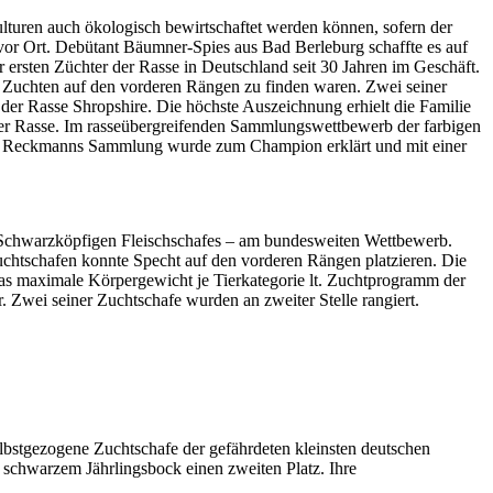
ulturen auch ökologisch bewirtschaftet werden können, sofern der
r Ort. Debütant Bäumner-Spies aus Bad Berleburg schaffte es auf
ersten Züchter der Rasse in Deutschland seit 30 Jahren im Geschäft.
hs Zuchten auf den vorderen Rängen zu finden waren. Zwei seiner
der Rasse Shropshire. Die höchste Auszeichnung erhielt die Familie
er Rasse. Im rasseübergreifenden Sammlungswettbewerb der farbigen
rf. Reck­manns Sammlung wurde zum Champion erklärt und mit einer
s Schwarzköpfigen Fleischschafes – am bundes­weiten Wettbewerb.
htschafen konnte Specht auf den vorderen Rängen platzieren. Die
 das maximale Körpergewicht je Tierkategorie lt. Zuchtprogramm der
r. Zwei seiner Zuchtschafe wurden an zweiter Stelle rangiert.
bstgezogene Zuchtschafe der gefährdeten kleinsten deutschen
, schwarzem Jährlingsbock einen zweiten Platz. Ihre