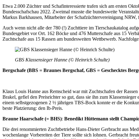
Etwa 2.000 Züchter und Schafinteressierte trafen sich am ersten Ok
Bundesschafschau 2022. Zweimal musste die bundesweite Veranstaltung
Markus Barkhausen, Mitarbeiter der Schafzüchter­vereinigung NRW, f
Auch wenn nicht alle der 780 (!) Zuchttiere im Tierschaukatalog au
Bundesgebiet vor Ort. 162 Böcke und 476 Mutterschafe aus 15 Verbä
Zuchtschafe aus 15 Rassen am bundesweiten Wettbewerb. Nachfolgend
GBS Klassensieger Hanne (© Heinrich Schulte)
Bergschafe (BBS = Braunes Bergschaf, GBS = Geschecktes Bergs
Klaus Louis Hanne aus Remscheid war mit Zuchtschafen der Rassen 
Brakel, gefiel den Preisrichter so gut, dass sie ihn zum Klassensiege
einem selbstgezogenen 2 ½ jährigen TBS-Bock konnte er die Kon­kurren
beste Platzierung: den Ib-Preis.
Braune Haarschafe (= BHS)
:
Benedikt Hüttemann stellt Champi
Die drei renommierten Zuchtbetriebe Hans-Dieter Gerbracht aus Me
wochenlange Vorbereiten der Tiere sollte sich lohnen. Gerbracht freut