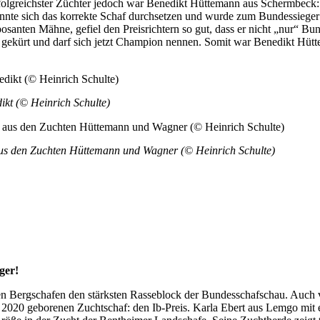
Erfolgreichster Züchter jedoch war Benedikt Hüttemann aus Schermbeck:
nte sich das korrekte Schaf durchsetzen und wurde zum Bundessieger er
posanten Mähne, gefiel den Preis­richtern so gut, dass er nicht „nur“ 
 gekürt und darf sich jetzt Champion nennen. Somit war Benedikt Hütt
kt (© Heinrich Schulte)
aus den Zuchten Hüttemann und Wagner (© Heinrich Schulte)
ger!
en Bergschafen den stärksten Rasseblock der Bundesschafschau. Auch
m 2020 geborenen Zuchtschaf: den Ib-Preis. Karla Ebert aus Lemgo mi