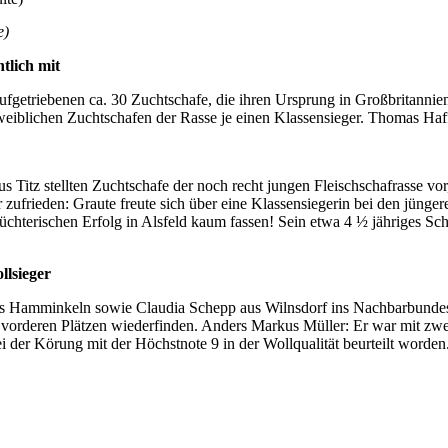
e)
tlich mit
 aufgetriebenen ca. 30 Zuchtschafe, die ihren Ursprung in Großbritann
eiblichen Zuchtschafen der Rasse je einen Klassensieger. Thomas Haffn
itz stellten Zuchtschafe der noch recht jungen Fleischschafrasse vor, 
zu­frieden: Graute freute sich über eine Klassensiegerin bei den jüng
 züchterischen Erfolg in Alsfeld kaum fassen! Sein etwa 4 ½ jähriges 
llsieger
s Hamminkeln sowie Claudia Schepp aus Wilnsdorf ins Nachbarbundes
en vorderen Plätzen wiederfinden. Anders Markus Müller: Er war mit zw
ei der Körung mit der Höchstnote 9 in der Wollqualität beurteilt word