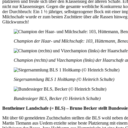
platzieren und freute sich über den Klassensieg der älteren Schafe. 
nicht nur Klassensieger. Gegen die gesamte weibliche Konkurrenz kon
der Durch­bruch: Ein 1 ½ jähriger, selbstgezogener Bock mit einer im
Milchschafe wurde er zum besten Zuchttiere über alle Rassen hinweg
Glückwunsch!
Champion der Haar- und Milchschafe: 103, Hüttemann, Benedi
Champion (rechts) und Vizechampion (links) der Haarschafe 
Siegersammlung BLS 1 Holtkamp (© Heinrich Schulte)
Bundessieger BLS, Becker (© Heinrich Schulte)
Bentheimer Landschafe (= BLS) – Bruno Becker stellt Bundessie
Mit über 60 gemeldeten Zuchtschafen stellten die BLS wohl neben d
Martin Tiemann aus Uedem erzielte seine beste Platzierung mit eine