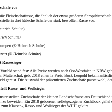
schafe vor
e Fleischschafrasse, die ähnlich der etwas größeren Shropshireschafe 
stellerin drei hübsche Schafe der stark bewollten Rasse vor.
rich Schulte)
pert (© Heinrich Schulte)
t Rassesieger
orfeld stand fest: Alle Preise werden nach Ost-Westfalen in NRW gehe
 Mutterschaf, geb. 2018 einen Ia-Preis. Bock Leopold bekam anlässli
eld gereist. Die Auswahl der präsentierten Zuchtschafe passte wohl, d
ellt Rasse- und Wollsieger
ter stellten Zuchtschafe der kleinen Landschafrasse aus Deutschland v
zu beweiden. Ein 2018 geborener, selbstgezogener Zuchtbock gefiel 
rde zum Klassen-, Rasse- und Wollsieger der WHH gekürt.