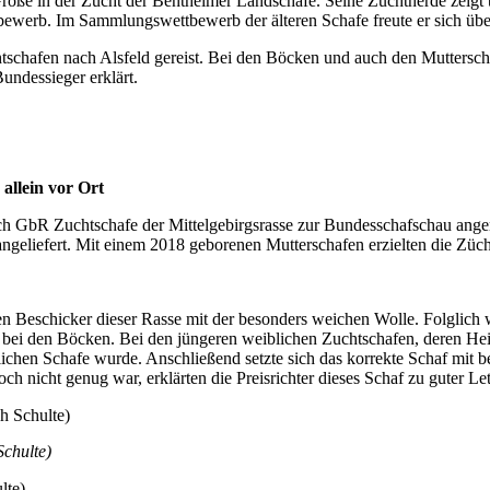
röße in der Zucht der Bentheimer Landschafe. Seine Zuchtherde zeigt t
ettbewerb. Im Sammlungswettbewerb der älteren Schafe freute er sich 
chafen nach Alsfeld gereist. Bei den Böcken und auch den Mutterschafe
undessieger erklärt.
llein vor Ort
ch GbR Zuchtschafe der Mittelgebirgsrasse zur Bundesschafschau ang
­liefert. Mit einem 2018 geborenen Mutterschafen erzielten die Züchte
n Beschicker dieser Rasse mit der besonders weichen Wolle. Folglich 
to bei den Böcken. Bei den jüngeren weiblichen Zuchtschafen, deren Heim
lichen Schafe wurde. Anschließend setzte sich das korrekte Schaf mit 
h nicht genug war, erklärten die Preisrichter dieses Schaf zu guter Le
Schulte)