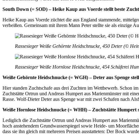
South Down (= SOD) – Heike Kaup aus Voerde stellt beste Zucht
Heike Kaup aus Voerde züchtet die aus England stammende, mittelgroß
verbeißen. Gemeinsam mit ihrem Mann Peter stellte sie als einzige Aus
Rassesieger Weiße Gehörnte Heidschnucke, 450 Deter (© Hein
Rassesieger Weiße Hornlose Heidschnucke, 454 Schäferei Hum
Weiße Gehörnte Heidschnucke (= WGH) – Deter aus Spenge stell
Hier standen Zuchtschafe aus drei Zuchten im Wettbewerb. Schon im V
Zuchtstätte Ortrun und Andreas Humpert aus Marienmünster mit einem
Rasse. Wolf-Dieter Deter aus Spenge war mit zwei Schafen nach Alsf
Weiße Hornlose Heidschnucke (=
WHH) – Zuchtstätte Humpert st
Lediglich die Zuchtstätte Ortrun und Andreas Humpert aus Marienmüns
hoch anstehendem Grundwasserspiegel sowie Heide- um Moorflächen 
dass sie ihn gleich mit mehreren Preisen ausstat­teten: Der Bock wu