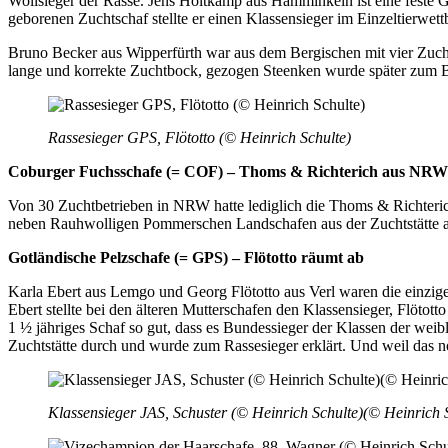
Wollsieger der Rasse. Jens Holtkamp aus Hamminkeln ist eine feste G
geborenen Zuchtschaf stellte er einen Klassensieger im Einzeltierw
Bruno Becker aus Wipperfürth war aus dem Bergischen mit vier Zuchts
lange und korrekte Zuchtbock, gezogen Steenken wurde später zum B
Rassesieger GPS, Flötotto (© Heinrich Schulte)
Coburger Fuchsschafe (= COF) – Thoms & Richterich aus NRW a
Von 30 Zuchtbetrieben in NRW hatte lediglich die Thoms & Richteri
neben Rauhwolligen Pommerschen Landschafen aus der Zuchtstätte ange
Gotländische Pelzschafe (= GPS) – Flötotto räumt ab
Karla Ebert aus Lemgo und Georg Flötotto aus Verl waren die einzige
Ebert stellte bei den älteren Mutterschafen den Klassensieger, Flötot
1 ½ jähriges Schaf so gut, dass es Bundessieger der Klassen der weib
Zuchtstätte durch und wurde zum Rassesieger erklärt. Und weil das noc
Klassensieger JAS, Schuster (© Heinrich Schulte)(© Heinrich 