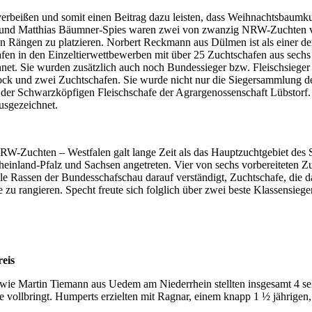
 verbeißen und somit einen Beitrag dazu leisten, dass Weihnachtsbaumk
n und Matthias Bäumner-Spies waren zwei von zwanzig NRW-Zuchten vo
 Rängen zu platzieren. Norbert Reckmann aus Dülmen ist als einer der 
hafen in den Einzeltierwettbewerben mit über 25 Zucht­schafen aus sec
net. Sie wurden zusätzlich auch noch Bundessieger bzw. Fleischsieger 
ck und zwei Zuchtschafen. Sie wurde nicht nur die Siegersammlung d
vor der Schwarzköpfigen Fleischschafe der Agrargenossenschaft Lübsto
usgezeichnet.
 NRW-Zuchten – Westfalen galt lange Zeit als das Hauptzuchtgebiet de
and-Pfalz und Sachsen angetreten. Vier von sechs vorbereiteten Zuc
 alle Rassen der Bundesschafschau darauf verständigt, Zuchtschafe, die
e zu rangieren. Specht freute sich folglich über zwei beste Klassensiege
eis
ie Martin Tiemann aus Uedem am Niederrhein stellten insgesamt 4 sel
e vollbringt. Humperts erzielten mit Ragnar, einem knapp 1 ½ jährigen