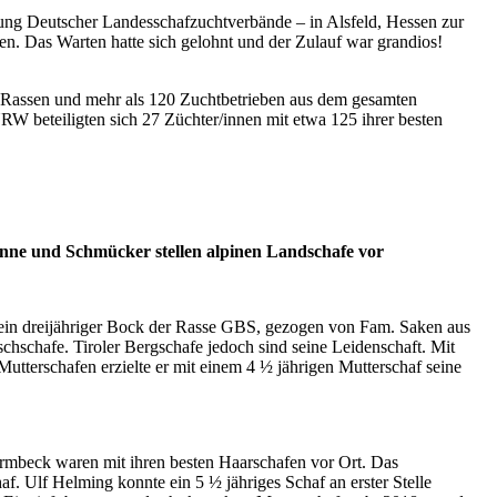
gung Deutscher Landesschafzuchtverbände – in Alsfeld, Hessen zur
en. Das Warten hatte sich gelohnt und der Zulauf war grandios!
3 Rassen und mehr als 120 Zuchtbetrieben aus dem gesamten
 beteiligten sich 27 Züchter/innen mit etwa 125 ihrer besten
nne und Schmücker stellen alpinen Landschafe vor
in dreijähriger Bock der Rasse GBS, gezogen von Fam. Saken aus
schschafe. Tiroler Bergschafe jedoch sind seine Leidenschaft. Mit
utterschafen erzielte er mit einem 4 ½ jährigen Mutterschaf seine
mbeck waren mit ihren besten Haarschafen vor Ort. Das
af. Ulf Helming konnte ein 5 ½ jähriges Schaf an erster Stelle