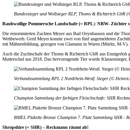
Bundessieger und Wollsieger RLP, Thoms & Richterich GbR (©
Rauhwollige Pommersche Landschafe (= RPL
):
NRW- Züchter s
Die renommierten Zuchten Meyer aus Bad Oeynhausen und die Thoms 
Wettbewerb. Gerd Meyer konnte zwei von fünf angemeldeten Zuchttiere
mit Mähnenbildung, gezogen von Glamann in Waren (Müritz, M-V), vo
Auch die Zuchtschafe der Thoms & Richterich GbR aus Ennigerloh gef
Mutterschaf aus 2018. Das hervorragende Tier wurde Klassensieger, 
Verbandssammlung RPL 2 Nordrhein-Westf. Sieger (© Heinrich
Champion Sammlung der farbigen Fleischschafe: SHR Reckma
BMEL Plakette Bronze Champion 7. Platz Sammlung SHR - Re
Shropshire (= SHR) – Reckmann räumt ab!