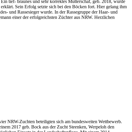
 Ein tief- braunes und sehr korrektes Mutterschaf, geb. 2018, wurde
klärt. Sein Erfolg setzte sich bei den Böcken fort. Hier gelang ihm
Bundes- und Rassesieger wurde. In der Rassegruppe der Haar- und
emann einer der erfolgreichsten Züchter aus NRW. Herzlichen
 vier NRW-Zuchten beteiligten sich am bundesweiten Wettbewerb.
t einem 2017 geb. Bock aus der Zucht Steenken, Werpeloh den