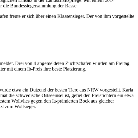
äglichen Einsatz in der Landschaftspflege. Mit einem 2014
über die Bundessiegersammlung der Rasse.
n freute er sich über einen Klassensieger. Der von ihm vorgestellte
emeldet. Drei von 4 angemeldeten Zuchtschafen wurden am Freitag
r mit einem Ib-Preis ihre beste Platzierung.
wurde etwa ein Dutzend der besten Tiere aus NRW vorgestellt. Karla
at die schwedische Ostseeinsel ist, gefiel den Preisrichtern ein etwa
bestem Wollvlies gegen den Ia-prämierten Bock aus gleicher
tzt zum Wollsieger.