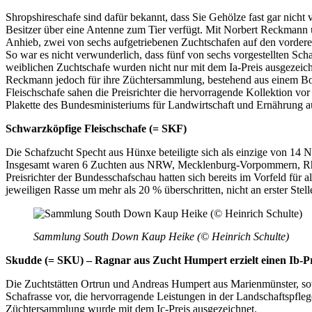
Shropshireschafe sind dafür bekannt, dass Sie Gehölze fast gar nicht
Besitzer über eine Antenne zum Tier verfügt. Mit Norbert Reckman
Anhieb, zwei von sechs aufgetriebenen Zuchtschafen auf den vorderen
So war es nicht verwunderlich, dass fünf von sechs vorgestellten Sc
weiblichen Zuchtschafe wurden nicht nur mit dem Ia-Preis ausgezeich
Reckmann jedoch für ihre Züchtersammlung, bestehend aus einem Bo
Fleischschafe sahen die Preisrichter die hervorragende Kollektion 
Plakette des Bundesministeriums für Landwirtschaft und Ernährung a
Schwarzköpfige Fleischschafe (= SKF)
Die Schafzucht Specht aus Hünxe beteiligte sich als einzige von 14
Insgesamt waren 6 Zuchten aus NRW, Mecklenburg-Vorpommern, Rheinl
Preisrichter der Bundesschafschau hatten sich bereits im Vorfeld für
jeweiligen Rasse um mehr als 20 % überschritten, nicht an erster Stell
Sammlung South Down Kaup Heike (© Heinrich Schulte)
Skudde (= SKU) – Ragnar aus Zucht Humpert erzielt einen Ib-Pr
Die Zuchtstätten Ortrun und Andreas Humpert aus Marienmünster, sow
Schafrasse vor, die hervorragende Leistungen in der Landschaftspfleg
Züchtersammlung wurde mit dem Ic-Preis ausgezeichnet.