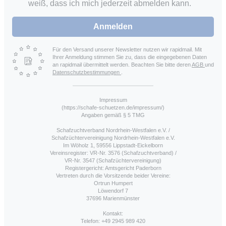
weiß, dass ich mich jederzeit abmelden kann.
Anmelden
Für den Versand unserer Newsletter nutzen wir rapidmail. Mit
Ihrer Anmeldung stimmen Sie zu, dass die eingegebenen Daten
an rapidmail übermittelt werden. Beachten Sie bitte deren
AGB
und
Datenschutzbestimmungen
.
Impressum
(https://schafe-schuetzen.de/impressum/)
Angaben gemäß § 5 TMG
Schafzuchtverband Nordrhein-Westfalen e.V. /
Schafzüchtervereinigung Nordrhein-Westfalen e.V.
Im Wöholz 1, 59556 Lippstadt-Eickelborn
Vereinsregister: VR-Nr. 3576 (Schafzuchtverband) /
VR-Nr. 3547 (Schafzüchtervereinigung)
Registergericht: Amtsgericht Paderborn
Vertreten durch die Vorsitzende beider Vereine:
Ortrun Humpert
Löwendorf 7
37696 Marienmünster
Kontakt:
Telefon: +49 2945 989 420