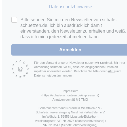
Datenschutzhinweise
Bitte senden Sie mir den Newsletter von schafe-
schuetzen.de. Ich bin ausdrücklich damit
einverstanden, den Newsletter zu erhalten und weiß,
dass ich mich jederzeit abmelden kann.
Anmelden
Für den Versand unserer Newsletter nutzen wir rapidmail. Mit Ihrer
Anmeldung stimmen Sie zu, dass die eingegebenen Daten an
rapidmail übermittelt werden. Beachten Sie bitte deren
AGB
und
Datenschutzbestimmungen
.
Impressum
(https://schafe-schuetzen.de/impressum/)
Angaben gemäß § 5 TMG
Schafzuchtverband Nordrhein-Westfalen e.V. /
Schafzüchtervereinigung Nordrhein-Westfalen e.V.
Im Wöholz 1, 59556 Lippstadt-Eickelborn
Vereinsregister: VR-Nr. 3576 (Schafzuchtverband) /
VR-Nr. 3547 (Schafzüchtervereinigung)