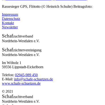
Rassesieger GPS, Flötotto (© Heinrich Schulte) Beitragsfoto:
Impressum
Datenschutz
Kontakt
Newsletter
Schaf
zuchtverband
Nordrhein-Westfalen e.V.
Schaf
züchtervereinigung
Nordrhein-Westfalen e.V.
Im Wöholz 1
59556 Lippstadt-Eickelborn
Telefon:
02945-989 450
E-Mail:
info@schafe-schuetzen.de
www.schafe-schuetzen.de
© 2021
Schaf
zuchtverband
Nordrhein-Westfalen e.V.