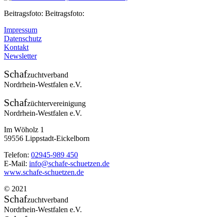
Beitragsfoto: Beitragsfoto:
Impressum
Datenschutz
Kontakt
Newsletter
Schaf
zuchtverband
Nordrhein-Westfalen e.V.
Schaf
züchtervereinigung
Nordrhein-Westfalen e.V.
Im Wöholz 1
59556 Lippstadt-Eickelborn
Telefon:
02945-989 450
E-Mail:
info@schafe-schuetzen.de
www.schafe-schuetzen.de
© 2021
Schaf
zuchtverband
Nordrhein-Westfalen e.V.