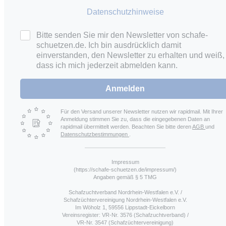
Datenschutzhinweise
Bitte senden Sie mir den Newsletter von schafe-
schuetzen.de. Ich bin ausdrücklich damit
einverstanden, den Newsletter zu erhalten und weiß,
dass ich mich jederzeit abmelden kann.
Anmelden
Für den Versand unserer Newsletter nutzen wir rapidmail. Mit Ihrer
Anmeldung stimmen Sie zu, dass die eingegebenen Daten an
rapidmail übermittelt werden. Beachten Sie bitte deren
AGB
und
Datenschutzbestimmungen
.
Impressum
(https://schafe-schuetzen.de/impressum/)
Angaben gemäß § 5 TMG
Schafzuchtverband Nordrhein-Westfalen e.V. /
Schafzüchtervereinigung Nordrhein-Westfalen e.V.
Im Wöholz 1, 59556 Lippstadt-Eickelborn
Vereinsregister: VR-Nr. 3576 (Schafzuchtverband) /
VR-Nr. 3547 (Schafzüchtervereinigung)