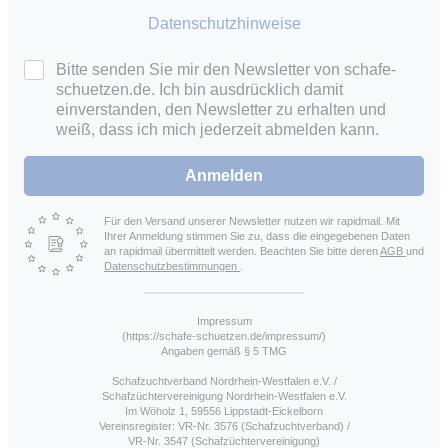
Datenschutzhinweise
Bitte senden Sie mir den Newsletter von schafe-
schuetzen.de. Ich bin ausdrücklich damit
einverstanden, den Newsletter zu erhalten und
weiß, dass ich mich jederzeit abmelden kann.
Anmelden
Für den Versand unserer Newsletter nutzen wir rapidmail. Mit
Ihrer Anmeldung stimmen Sie zu, dass die eingegebenen Daten
an rapidmail übermittelt werden. Beachten Sie bitte deren
AGB
und
Datenschutzbestimmungen
.
Impressum
(https://schafe-schuetzen.de/impressum/)
Angaben gemäß § 5 TMG
Schafzuchtverband Nordrhein-Westfalen e.V. /
Schafzüchtervereinigung Nordrhein-Westfalen e.V.
Im Wöholz 1, 59556 Lippstadt-Eickelborn
Vereinsregister: VR-Nr. 3576 (Schafzuchtverband) /
VR-Nr. 3547 (Schafzüchtervereinigung)