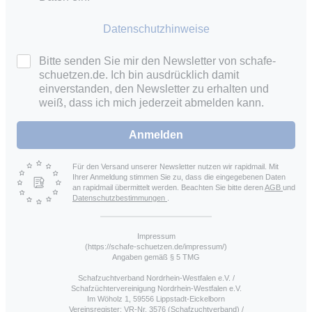
Datenschutzhinweise
Bitte senden Sie mir den Newsletter von schafe-
schuetzen.de. Ich bin ausdrücklich damit
einverstanden, den Newsletter zu erhalten und
weiß, dass ich mich jederzeit abmelden kann.
Anmelden
Für den Versand unserer Newsletter nutzen wir rapidmail. Mit
Ihrer Anmeldung stimmen Sie zu, dass die eingegebenen Daten
an rapidmail übermittelt werden. Beachten Sie bitte deren
AGB
und
Datenschutzbestimmungen
.
Impressum
(https://schafe-schuetzen.de/impressum/)
Angaben gemäß § 5 TMG
Schafzuchtverband Nordrhein-Westfalen e.V. /
Schafzüchtervereinigung Nordrhein-Westfalen e.V.
Im Wöholz 1, 59556 Lippstadt-Eickelborn
Vereinsregister: VR-Nr. 3576 (Schafzuchtverband) /