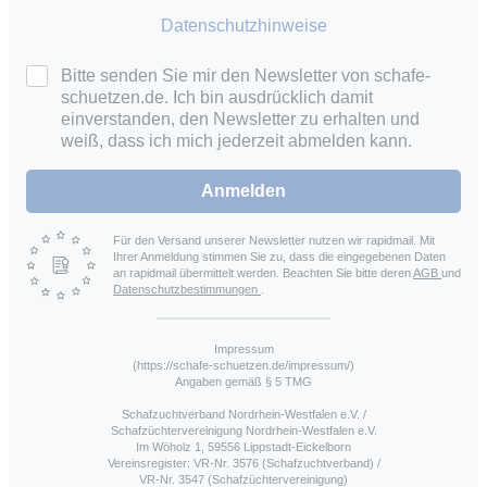
Datenschutzhinweise
Bitte senden Sie mir den Newsletter von schafe-
schuetzen.de. Ich bin ausdrücklich damit
einverstanden, den Newsletter zu erhalten und
weiß, dass ich mich jederzeit abmelden kann.
Anmelden
Für den Versand unserer Newsletter nutzen wir rapidmail. Mit
Ihrer Anmeldung stimmen Sie zu, dass die eingegebenen Daten
an rapidmail übermittelt werden. Beachten Sie bitte deren
AGB
und
Datenschutzbestimmungen
.
Impressum
(https://schafe-schuetzen.de/impressum/)
Angaben gemäß § 5 TMG
Schafzuchtverband Nordrhein-Westfalen e.V. /
Schafzüchtervereinigung Nordrhein-Westfalen e.V.
Im Wöholz 1, 59556 Lippstadt-Eickelborn
Vereinsregister: VR-Nr. 3576 (Schafzuchtverband) /
VR-Nr. 3547 (Schafzüchtervereinigung)