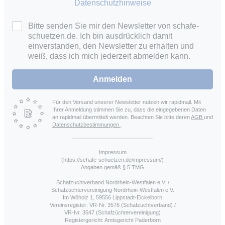
Datenschutzhinweise
Bitte senden Sie mir den Newsletter von schafe-
schuetzen.de. Ich bin ausdrücklich damit
einverstanden, den Newsletter zu erhalten und
weiß, dass ich mich jederzeit abmelden kann.
Anmelden
Für den Versand unserer Newsletter nutzen wir rapidmail. Mit
Ihrer Anmeldung stimmen Sie zu, dass die eingegebenen Daten
an rapidmail übermittelt werden. Beachten Sie bitte deren
AGB
und
Datenschutzbestimmungen
.
Impressum
(https://schafe-schuetzen.de/impressum/)
Angaben gemäß § 5 TMG
Schafzuchtverband Nordrhein-Westfalen e.V. /
Schafzüchtervereinigung Nordrhein-Westfalen e.V.
Im Wöholz 1, 59556 Lippstadt-Eickelborn
Vereinsregister: VR-Nr. 3576 (Schafzuchtverband) /
VR-Nr. 3547 (Schafzüchtervereinigung)
Registergericht: Amtsgericht Paderborn