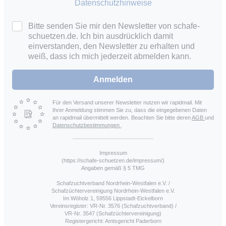
Datenschutzhinweise
Bitte senden Sie mir den Newsletter von schafe-
schuetzen.de. Ich bin ausdrücklich damit
einverstanden, den Newsletter zu erhalten und
weiß, dass ich mich jederzeit abmelden kann.
Anmelden
Für den Versand unserer Newsletter nutzen wir rapidmail. Mit
Ihrer Anmeldung stimmen Sie zu, dass die eingegebenen Daten
an rapidmail übermittelt werden. Beachten Sie bitte deren
AGB
und
Datenschutzbestimmungen
.
Impressum
(https://schafe-schuetzen.de/impressum/)
Angaben gemäß § 5 TMG
Schafzuchtverband Nordrhein-Westfalen e.V. /
Schafzüchtervereinigung Nordrhein-Westfalen e.V.
Im Wöholz 1, 59556 Lippstadt-Eickelborn
Vereinsregister: VR-Nr. 3576 (Schafzuchtverband) /
VR-Nr. 3547 (Schafzüchtervereinigung)
Registergericht: Amtsgericht Paderborn