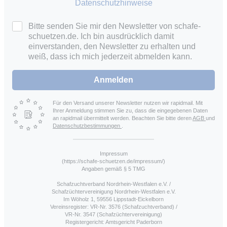
Datenschutzhinweise
Bitte senden Sie mir den Newsletter von schafe-
schuetzen.de. Ich bin ausdrücklich damit
einverstanden, den Newsletter zu erhalten und
weiß, dass ich mich jederzeit abmelden kann.
Anmelden
Für den Versand unserer Newsletter nutzen wir rapidmail. Mit
Ihrer Anmeldung stimmen Sie zu, dass die eingegebenen Daten
an rapidmail übermittelt werden. Beachten Sie bitte deren
AGB
und
Datenschutzbestimmungen
.
Impressum
(https://schafe-schuetzen.de/impressum/)
Angaben gemäß § 5 TMG
Schafzuchtverband Nordrhein-Westfalen e.V. /
Schafzüchtervereinigung Nordrhein-Westfalen e.V.
Im Wöholz 1, 59556 Lippstadt-Eickelborn
Vereinsregister: VR-Nr. 3576 (Schafzuchtverband) /
VR-Nr. 3547 (Schafzüchtervereinigung)
Registergericht: Amtsgericht Paderborn