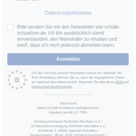
Datenschutzhinweise
Bitte senden Sie mir den Newsletter von schafe-
schuetzen.de. Ich bin ausdrücklich damit
einverstanden, den Newsletter zu erhalten und
weiß, dass ich mich jederzeit abmelden kann.
Anmelden
Für den Versand unserer Newsletter nutzen wir rapidmail. Mit
Ihrer Anmeldung stimmen Sie zu, dass die eingegebenen Daten
an rapidmail übermittelt werden. Beachten Sie bitte deren
AGB
und
Datenschutzbestimmungen
.
Impressum
(https://schafe-schuetzen.de/impressum/)
Angaben gemäß § 5 TMG
Schafzuchtverband Nordrhein-Westfalen e.V. /
Schafzüchtervereinigung Nordrhein-Westfalen e.V.
Im Wöholz 1, 59556 Lippstadt-Eickelborn
Vereinsregister: VR-Nr. 3576 (Schafzuchtverband) /