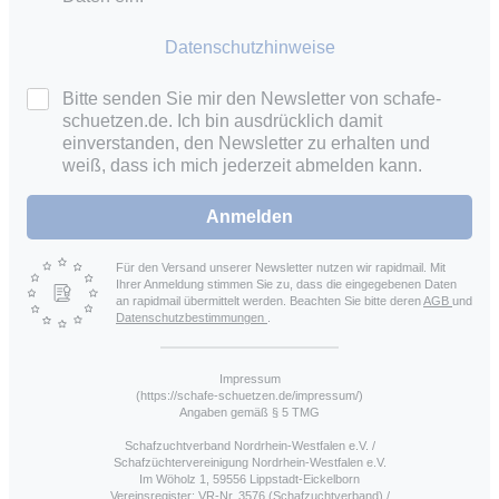
Datenschutzhinweise
Bitte senden Sie mir den Newsletter von schafe-
schuetzen.de. Ich bin ausdrücklich damit
einverstanden, den Newsletter zu erhalten und
weiß, dass ich mich jederzeit abmelden kann.
Anmelden
Für den Versand unserer Newsletter nutzen wir rapidmail. Mit
Ihrer Anmeldung stimmen Sie zu, dass die eingegebenen Daten
an rapidmail übermittelt werden. Beachten Sie bitte deren
AGB
und
Datenschutzbestimmungen
.
Impressum
(https://schafe-schuetzen.de/impressum/)
Angaben gemäß § 5 TMG
Schafzuchtverband Nordrhein-Westfalen e.V. /
Schafzüchtervereinigung Nordrhein-Westfalen e.V.
Im Wöholz 1, 59556 Lippstadt-Eickelborn
Vereinsregister: VR-Nr. 3576 (Schafzuchtverband) /