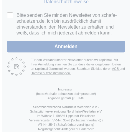
Datenschutzhinweise
Bitte senden Sie mir den Newsletter von schafe-
schuetzen.de. Ich bin ausdrücklich damit
einverstanden, den Newsletter zu erhalten und
weiß, dass ich mich jederzeit abmelden kann.
Anmelden
Für den Versand unserer Newsletter nutzen wir rapidmail. Mit
Ihrer Anmeldung stimmen Sie zu, dass die eingegebenen Daten
an rapidmail übermittelt werden. Beachten Sie bitte deren
AGB
und
Datenschutzbestimmungen
.
Impressum
(https://schafe-schuetzen.de/impressum/)
Angaben gemäß § 5 TMG
Schafzuchtverband Nordrhein-Westfalen e.V. /
Schafzüchtervereinigung Nordrhein-Westfalen e.V.
Im Wöholz 1, 59556 Lippstadt-Eickelborn
Vereinsregister: VR-Nr. 3576 (Schafzuchtverband) /
VR-Nr. 3547 (Schafzüchtervereinigung)
Registergericht: Amtsgericht Paderborn