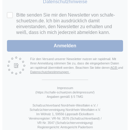
Datenschutzhinweise
Bitte senden Sie mir den Newsletter von schafe-
schuetzen.de. Ich bin ausdrücklich damit
einverstanden, den Newsletter zu erhalten und
weiß, dass ich mich jederzeit abmelden kann.
Anmelden
Für den Versand unserer Newsletter nutzen wir rapidmail. Mit
Ihrer Anmeldung stimmen Sie zu, dass die eingegebenen Daten
an rapidmail übermittelt werden. Beachten Sie bitte deren
AGB
und
Datenschutzbestimmungen
.
Impressum
(https://schafe-schuetzen.de/impressum/)
Angaben gemäß § 5 TMG
Schafzuchtverband Nordrhein-Westfalen e.V. /
Schafzüchtervereinigung Nordrhein-Westfalen e.V.
Im Wöholz 1, 59556 Lippstadt-Eickelborn
Vereinsregister: VR-Nr. 3576 (Schafzuchtverband) /
VR-Nr. 3547 (Schafzüchtervereinigung)
Registergericht: Amtsgericht Paderborn