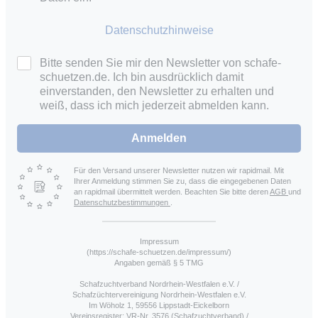
Datenschutzhinweise
Bitte senden Sie mir den Newsletter von schafe-
schuetzen.de. Ich bin ausdrücklich damit
einverstanden, den Newsletter zu erhalten und
weiß, dass ich mich jederzeit abmelden kann.
Anmelden
Für den Versand unserer Newsletter nutzen wir rapidmail. Mit
Ihrer Anmeldung stimmen Sie zu, dass die eingegebenen Daten
an rapidmail übermittelt werden. Beachten Sie bitte deren
AGB
und
Datenschutzbestimmungen
.
Impressum
(https://schafe-schuetzen.de/impressum/)
Angaben gemäß § 5 TMG
Schafzuchtverband Nordrhein-Westfalen e.V. /
Schafzüchtervereinigung Nordrhein-Westfalen e.V.
Im Wöholz 1, 59556 Lippstadt-Eickelborn
Vereinsregister: VR-Nr. 3576 (Schafzuchtverband) /