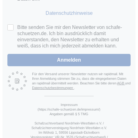
Datenschutzhinweise
Bitte senden Sie mir den Newsletter von schafe-
schuetzen.de. Ich bin ausdrücklich damit
einverstanden, den Newsletter zu erhalten und
weiß, dass ich mich jederzeit abmelden kann.
Anmelden
Für den Versand unserer Newsletter nutzen wir rapidmail. Mit
Ihrer Anmeldung stimmen Sie zu, dass die eingegebenen Daten
an rapidmail übermittelt werden. Beachten Sie bitte deren
AGB
und
Datenschutzbestimmungen
.
Impressum
(https://schafe-schuetzen.de/impressum/)
Angaben gemäß § 5 TMG
Schafzuchtverband Nordrhein-Westfalen e.V. /
Schafzüchtervereinigung Nordrhein-Westfalen e.V.
Im Wöholz 1, 59556 Lippstadt-Eickelborn
Vereinsregister: VR-Nr. 3576 (Schafzuchtverband) /