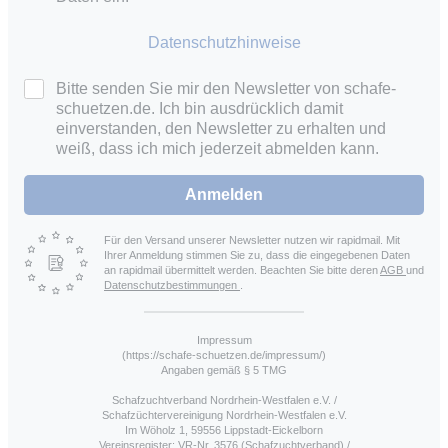
Datenschutzhinweise
Bitte senden Sie mir den Newsletter von schafe-
schuetzen.de. Ich bin ausdrücklich damit
einverstanden, den Newsletter zu erhalten und
weiß, dass ich mich jederzeit abmelden kann.
Anmelden
Für den Versand unserer Newsletter nutzen wir rapidmail. Mit
Ihrer Anmeldung stimmen Sie zu, dass die eingegebenen Daten
an rapidmail übermittelt werden. Beachten Sie bitte deren
AGB
und
Datenschutzbestimmungen
.
Impressum
(https://schafe-schuetzen.de/impressum/)
Angaben gemäß § 5 TMG
Schafzuchtverband Nordrhein-Westfalen e.V. /
Schafzüchtervereinigung Nordrhein-Westfalen e.V.
Im Wöholz 1, 59556 Lippstadt-Eickelborn
Vereinsregister: VR-Nr. 3576 (Schafzuchtverband) /