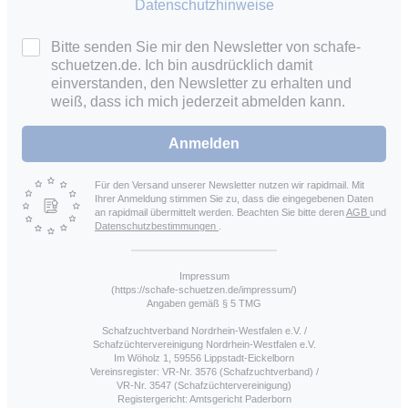
Datenschutzhinweise
Bitte senden Sie mir den Newsletter von schafe-
schuetzen.de. Ich bin ausdrücklich damit
einverstanden, den Newsletter zu erhalten und
weiß, dass ich mich jederzeit abmelden kann.
Anmelden
Für den Versand unserer Newsletter nutzen wir rapidmail. Mit
Ihrer Anmeldung stimmen Sie zu, dass die eingegebenen Daten
an rapidmail übermittelt werden. Beachten Sie bitte deren
AGB
und
Datenschutzbestimmungen
.
Impressum
(https://schafe-schuetzen.de/impressum/)
Angaben gemäß § 5 TMG
Schafzuchtverband Nordrhein-Westfalen e.V. /
Schafzüchtervereinigung Nordrhein-Westfalen e.V.
Im Wöholz 1, 59556 Lippstadt-Eickelborn
Vereinsregister: VR-Nr. 3576 (Schafzuchtverband) /
VR-Nr. 3547 (Schafzüchtervereinigung)
Registergericht: Amtsgericht Paderborn