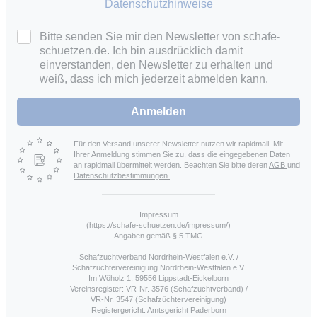
Datenschutzhinweise
Bitte senden Sie mir den Newsletter von schafe-
schuetzen.de. Ich bin ausdrücklich damit
einverstanden, den Newsletter zu erhalten und
weiß, dass ich mich jederzeit abmelden kann.
Anmelden
Für den Versand unserer Newsletter nutzen wir rapidmail. Mit
Ihrer Anmeldung stimmen Sie zu, dass die eingegebenen Daten
an rapidmail übermittelt werden. Beachten Sie bitte deren
AGB
und
Datenschutzbestimmungen
.
Impressum
(https://schafe-schuetzen.de/impressum/)
Angaben gemäß § 5 TMG
Schafzuchtverband Nordrhein-Westfalen e.V. /
Schafzüchtervereinigung Nordrhein-Westfalen e.V.
Im Wöholz 1, 59556 Lippstadt-Eickelborn
Vereinsregister: VR-Nr. 3576 (Schafzuchtverband) /
VR-Nr. 3547 (Schafzüchtervereinigung)
Registergericht: Amtsgericht Paderborn