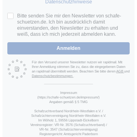
Datenschutzhinweise
Bitte senden Sie mir den Newsletter von schafe-
schuetzen.de. Ich bin ausdrücklich damit
einverstanden, den Newsletter zu erhalten und
weiß, dass ich mich jederzeit abmelden kann.
Anmelden
Für den Versand unserer Newsletter nutzen wir rapidmail. Mit
Ihrer Anmeldung stimmen Sie zu, dass die eingegebenen Daten
an rapidmail übermittelt werden. Beachten Sie bitte deren
AGB
und
Datenschutzbestimmungen
.
Impressum
(https://schafe-schuetzen.de/impressum/)
Angaben gemäß § 5 TMG
Schafzuchtverband Nordrhein-Westfalen e.V. /
Schafzüchtervereinigung Nordrhein-Westfalen e.V.
Im Wöholz 1, 59556 Lippstadt-Eickelborn
Vereinsregister: VR-Nr. 3576 (Schafzuchtverband) /
VR-Nr. 3547 (Schafzüchtervereinigung)
Registergericht: Amtsgericht Paderborn