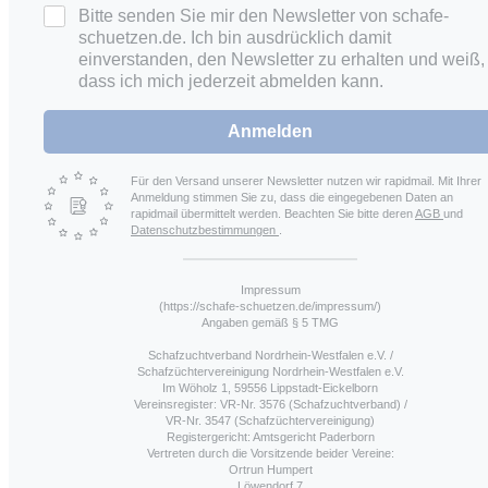
Bitte senden Sie mir den Newsletter von schafe-
schuetzen.de. Ich bin ausdrücklich damit
einverstanden, den Newsletter zu erhalten und weiß,
dass ich mich jederzeit abmelden kann.
Anmelden
Für den Versand unserer Newsletter nutzen wir rapidmail. Mit Ihrer
Anmeldung stimmen Sie zu, dass die eingegebenen Daten an
rapidmail übermittelt werden. Beachten Sie bitte deren
AGB
und
Datenschutzbestimmungen
.
Impressum
(https://schafe-schuetzen.de/impressum/)
Angaben gemäß § 5 TMG
Schafzuchtverband Nordrhein-Westfalen e.V. /
Schafzüchtervereinigung Nordrhein-Westfalen e.V.
Im Wöholz 1, 59556 Lippstadt-Eickelborn
Vereinsregister: VR-Nr. 3576 (Schafzuchtverband) /
VR-Nr. 3547 (Schafzüchtervereinigung)
Registergericht: Amtsgericht Paderborn
Vertreten durch die Vorsitzende beider Vereine:
Ortrun Humpert
Löwendorf 7