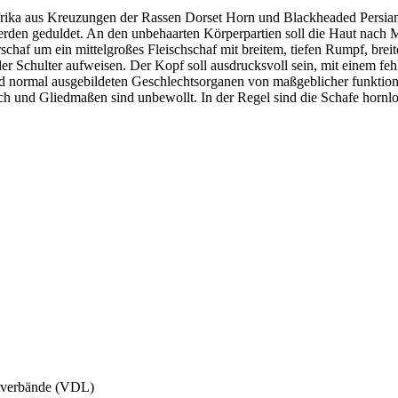
dafrika aus Kreuzungen der Rassen Dorset Horn und Blackheaded Persi
den geduldet. An den unbehaarten Körperpartien soll die Haut nach M
schaf um ein mittelgroßes Fleischschaf mit breitem, tiefen Rumpf, breit
 Schulter aufweisen. Der Kopf soll ausdrucksvoll sein, mit einem fehl
nd normal ausgebildeten Geschlechtsorganen von maßgeblicher funktion
h und Gliedmaßen sind unbewollt. In der Regel sind die Schafe hornlo
htverbände (VDL)