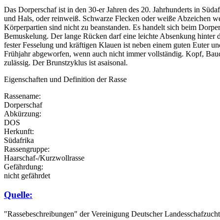
Das Dorperschaf ist in den 30-er Jahren des 20. Jahrhunderts in Sü
und Hals, oder reinweiß. Schwarze Flecken oder weiße Abzeichen wer
Körperpartien sind nicht zu beanstanden. Es handelt sich beim Dorper
Bemuskelung. Der lange Rücken darf eine leichte Absenkung hinter der
fester Fesselung und kräftigen Klauen ist neben einem guten Euter u
Frühjahr abgeworfen, wenn auch nicht immer vollständig. Kopf, Bauc
zulässig. Der Brunstzyklus ist asaisonal.
Eigenschaften und Definition der Rasse
Rassename:
Dorperschaf
Abkürzung:
DOS
Herkunft:
Südafrika
Rassengruppe:
Haarschaf-/Kurzwollrasse
Gefährdung:
nicht gefährdet
Quelle:
"Rassebeschreibungen" der Vereinigung Deutscher Landesschafzuc