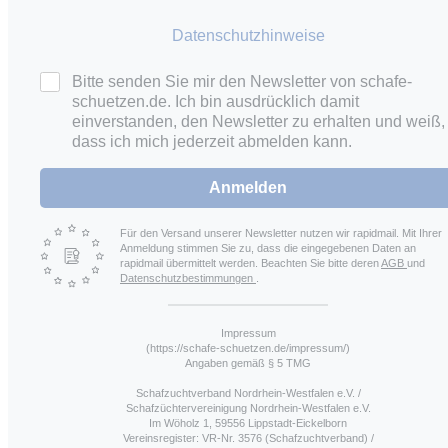
Datenschutzhinweise
Bitte senden Sie mir den Newsletter von schafe-
schuetzen.de. Ich bin ausdrücklich damit
einverstanden, den Newsletter zu erhalten und weiß,
dass ich mich jederzeit abmelden kann.
Anmelden
Für den Versand unserer Newsletter nutzen wir rapidmail. Mit Ihrer
Anmeldung stimmen Sie zu, dass die eingegebenen Daten an
rapidmail übermittelt werden. Beachten Sie bitte deren
AGB
und
Datenschutzbestimmungen
.
Impressum
(https://schafe-schuetzen.de/impressum/)
Angaben gemäß § 5 TMG
Schafzuchtverband Nordrhein-Westfalen e.V. /
Schafzüchtervereinigung Nordrhein-Westfalen e.V.
Im Wöholz 1, 59556 Lippstadt-Eickelborn
Vereinsregister: VR-Nr. 3576 (Schafzuchtverband) /