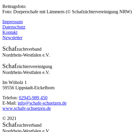
Beitragsfoto:
Foto: Dorperschafe mit Lämmern (© Schafzüchtervereinigung NRW)
Impressum
Datenschutz
Kontakt
Newsletter
Schaf
zuchtverband
Nordrhein-Westfalen e.V.
Schaf
züchtervereinigung
Nordrhein-Westfalen e.V.
Im Wöholz 1
59556 Lippstadt-Eickelborn
Telefon:
02945-989 450
E-Mail:
info@schafe-schuetzen.de
www.schafe-schuetzen.de
© 2021
Schaf
zuchtverband
Nordrhein-Westfalen e.V.