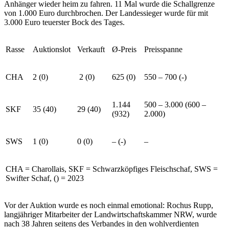
Anhänger wieder heim zu fahren. 11 Mal wurde die Schallgrenze
von 1.000 Euro durchbrochen. Der Landessieger wurde für mit
3.000 Euro teuerster Bock des Tages.
Rasse
Auktionslot
Verkauft
Ø-Preis
Preisspanne
CHA
2 (0)
2 (0)
625 (0)
550 – 700 (-)
1.144
500 – 3.000 (600 –
SKF
35 (40)
29 (40)
(932)
2.000)
SWS
1 (0)
0 (0)
– (-)
–
CHA = Charollais, SKF = Schwarzköpfiges Fleischschaf, SWS =
Swifter Schaf, () = 2023
Vor der Auktion wurde es noch einmal emotional: Rochus Rupp,
langjähriger Mitarbeiter der Land­wirt­schaftskammer NRW, wurde
nach 38 Jahren seitens des Verbandes in den wohlverdienten