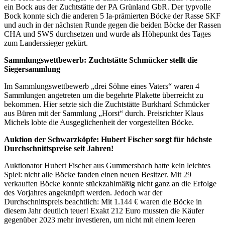
ein Bock aus der Zuchtstätte der PA Grünland GbR. Der typvolle
Bock konnte sich die anderen 5 Ia-prämierten Böcke der Rasse SKF
und auch in der nächsten Runde gegen die beiden Böcke der Rassen
CHA und SWS durchsetzen und wurde als Höhepunkt des Tages
zum Landerssieger gekürt.
Sammlungswettbewerb: Zuchtstätte Schmücker stellt die
Siegersammlung
Im Sammlungswettbewerb „drei Söhne eines Vaters“ waren 4
Sammlungen angetreten um die begehrte Plakette überreicht zu
bekommen. Hier setzte sich die Zuchtstätte Burkhard Schmücker
aus Büren mit der Sammlung „Horst“ durch. Preisrichter Klaus
Michels lobte die Ausgeglichenheit der vorgestellten Böcke.
Auktion der Schwarzköpfe: Hubert Fischer sorgt für höchste
Durchschnittspreise seit Jahren!
Auktionator Hubert Fischer aus Gummersbach hatte kein leichtes
Spiel: nicht alle Böcke fanden einen neuen Besitzer. Mit 29
verkauften Böcke konnte stückzahlmäßig nicht ganz an die Erfolge
des Vorjahres angeknüpft werden. Jedoch war der
Durchschnittspreis beachtlich: Mit 1.144 € waren die Böcke in
diesem Jahr deutlich teuer! Exakt 212 Euro mussten die Käufer
gegenüber 2023 mehr investieren, um nicht mit einem leeren