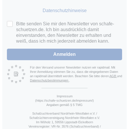
Datenschutzhinweise
Bitte senden Sie mir den Newsletter von schafe-
schuetzen.de. Ich bin ausdrücklich damit
einverstanden, den Newsletter zu erhalten und
weiß, dass ich mich jederzeit abmelden kann.
Anmelden
Für den Versand unserer Newsletter nutzen wir rapidmail. Mit
Ihrer Anmeldung stimmen Sie zu, dass die eingegebenen Daten
an rapidmail übermittelt werden. Beachten Sie bitte deren
AGB
und
Datenschutzbestimmungen
.
Impressum
(https://schafe-schuetzen.de/impressum/)
Angaben gemäß § 5 TMG
Schafzuchtverband Nordrhein-Westfalen e.V. /
Schafzüchtervereinigung Nordrhein-Westfalen e.V.
Im Wöholz 1, 59556 Lippstadt-Eickelborn
Vereinsregister: VR-Nr. 3576 (Schafzuchtverband) /