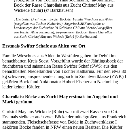
„Die besten Drei“ v.l.n.r. Swifter Bock der Familie Wieschues aus Ahlen
(vorgeführt von Tochter Katharina); Siegerbock SKF und späterer
Landessieger der Zuchtstätte PA Grünland GbR aus Voerde (vorgeführt
von Tochter Alina Jochmann); Ia-prämierter Bock der Rasse Charollais
aus Zucht Christof May aus Wickede (Ruhr) (© Barkhausen)
Erstmals Swifter Schafe aus Ahlen vor Ort
Familie Wieschues aus Ahlen in Westfalen gaben ihr Debüt im
benachbarten Kreis Soest. Vorgeführt wurde der Jährlingsbock der
fruchtbaren und saisonalen Rasse Swifter Schaf (SWS) aus den
benachbarten Niederlanden von Tochter Katharina. Für den etwa 80
kg schweren, ansprechenden Jungbock in Zuchtwertklasse (ZWK) I
gekörten Bock fand Auktionator Hubert Fischer am Nachmittag
leider keinen Käufer.
Charollais: Böcke aus Zucht May erstmals im Angebot und
Markt geräumt
Christof May aus Wickede (Ruhr) war mit zwei Rassen vor Ort.
Erstmals stellte er auch zwei Böcke der mittelgroßen, aus Frankreich
stammenden, Fleischschafrasse vor. Beide in Zuchtwertklasse I
gekörten Böcke fanden in NRW einen neuen Besitzer. Die Käufer