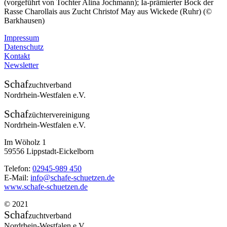
(vorgeführt von Tochter Alina Jochmann); Ia-prämierter Bock der
Rasse Charollais aus Zucht Christof May aus Wickede (Ruhr) (©
Barkhausen)
Impressum
Datenschutz
Kontakt
Newsletter
Schaf
zuchtverband
Nordrhein-Westfalen e.V.
Schaf
züchtervereinigung
Nordrhein-Westfalen e.V.
Im Wöholz 1
59556 Lippstadt-Eickelborn
Telefon:
02945-989 450
E-Mail:
info@schafe-schuetzen.de
www.schafe-schuetzen.de
© 2021
Schaf
zuchtverband
Nordrhein-Westfalen e.V.