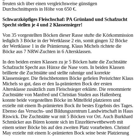
freuten sich über einen vergleichsweise günstigen
Durchschnittspreis in Höhe von 650 €.
Schwarzköpfiges Fleischschaf: PA Grünland und Schafzucht
Specht stellen je 4 und 2 Klassensieger!
Von 35 vorgestellten Böcken dieser Rasse stufte die Körkommission
lediglich 3 Böcke in der Wertklasse 2 ein, somit gingen 32 Böcke
der Wertklasse 1 in die Prämierung. Klaus Michels richtete die
Böcke aus 7 NRW-Zuchten in 6 Altersklassen.
In den beiden ersten Klassen zu je 5 Böcken hatte die Zuchtstätte
Schafzucht Specht aus Hünxe die Nase vorn. In beiden Klassen
brillierte die Zuchtstätte und stellte rahmige und korrekte
Klassensieger. Die fleischbetonten Böcke gefielen Preisrichter Klaus
Michels so gut, dass er den Ia-prämierten Bock der ersten
Altersklasse zusätzlich zum Fleischsieger erklärte. Die renommierte
Zuchtstätte von Manfred und Christian Studen aus Hallenberg
konnte beide vorgestellten Böcke im Mittelfeld platzieren und
erzielte mit einem Ib-prämierten Bock ihr bestes Ergebnis des Tages.
Ebenso das Versuchs- und Bildungszentrum Landwirtschaft in Haus
Riswick. Die Zuchtstätte war mit 5 Böcken vor Ort. Auch Burkhard
Schmücker aus Büren konnte sich im Einzel­tierwettbewerb mit
einem seiner Böcke bis auf den zweiten Platz vorarbeiten. Christof
May erzielte mit einem Ic-prämierten Bock seine beste Platzierung