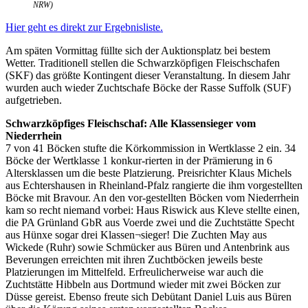
NRW)
Hier geht es direkt zur Ergebnisliste.
Am späten Vormittag füllte sich der Auktionsplatz bei bestem
Wetter. Traditionell stellen die Schwarzköpfigen Fleischschafen
(SKF) das größte Kontingent dieser Veranstaltung. In diesem Jahr
wurden auch wieder Zuchtschafe Böcke der Rasse Suffolk (SUF)
aufgetrieben.
Schwarzköpfiges Fleischschaf: Alle Klassensieger vom
Niederrhein
7 von 41 Böcken stufte die Körkommission in Wertklasse 2 ein. 34
Böcke der Wertklasse 1 konkur-rierten in der Prämierung in 6
Altersklassen um die beste Platzierung. Preisrichter Klaus Michels
aus Echtershausen in Rheinland-Pfalz rangierte die ihm vorgestellten
Böcke mit Bravour. An den vor-gestellten Böcken vom Niederrhein
kam so recht niemand vorbei: Haus Riswick aus Kleve stellte einen,
die PA Grünland GbR aus Voerde zwei und die Zuchtstätte Specht
aus Hünxe sogar drei Klassen¬sieger! Die Zuchten May aus
Wickede (Ruhr) sowie Schmücker aus Büren und Antenbrink aus
Beverungen erreichten mit ihren Zuchtböcken jeweils beste
Platzierungen im Mittelfeld. Erfreulicherweise war auch die
Zuchtstätte Hibbeln aus Dortmund wieder mit zwei Böcken zur
Düsse gereist. Ebenso freute sich Debütant Daniel Luis aus Büren