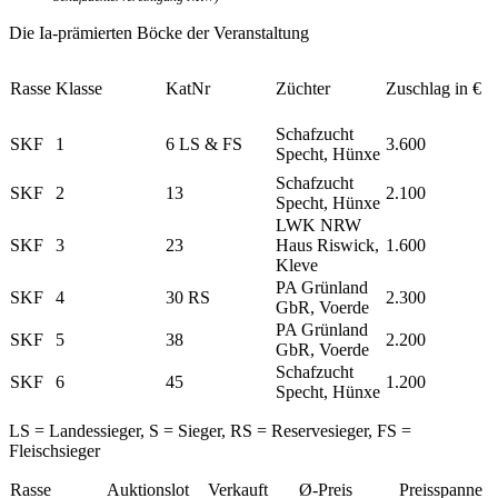
Die Ia-prämierten Böcke der Veranstaltung
Rasse
Klasse
KatNr
Züchter
Zuschlag in €
Schafzucht
SKF
1
6 LS & FS
3.600
Specht, Hünxe
Schafzucht
SKF
2
13
2.100
Specht, Hünxe
LWK NRW
SKF
3
23
Haus Riswick,
1.600
Kleve
PA Grünland
SKF
4
30 RS
2.300
GbR, Voerde
PA Grünland
SKF
5
38
2.200
GbR, Voerde
Schafzucht
SKF
6
45
1.200
Specht, Hünxe
LS = Landessieger, S = Sieger, RS = Reservesieger, FS =
Fleischsieger
Rasse
Auktionslot
Verkauft
Ø-Preis
Preisspanne