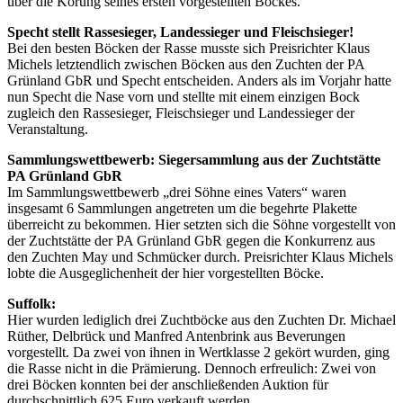
über die Körung seines ersten vorgestellten Bockes.
Specht stellt Rassesieger, Landessieger und Fleischsieger!
Bei den besten Böcken der Rasse musste sich Preisrichter Klaus
Michels letztendlich zwischen Böcken aus den Zuchten der PA
Grünland GbR und Specht entscheiden. Anders als im Vorjahr hatte
nun Specht die Nase vorn und stellte mit einem einzigen Bock
zugleich den Rassesieger, Fleischsieger und Landessieger der
Veranstaltung.
Sammlungswettbewerb: Siegersammlung aus der Zuchtstätte
PA Grünland GbR
Im Sammlungswettbewerb „drei Söhne eines Vaters“ waren
insgesamt 6 Sammlungen angetreten um die begehrte Plakette
überreicht zu bekommen. Hier setzten sich die Söhne vorgestellt von
der Zuchtstätte der PA Grünland GbR gegen die Konkurrenz aus
den Zuchten May und Schmücker durch. Preisrichter Klaus Michels
lobte die Ausgeglichenheit der hier vorgestellten Böcke.
Suffolk:
Hier wurden lediglich drei Zuchtböcke aus den Zuchten Dr. Michael
Rüther, Delbrück und Manfred Antenbrink aus Beverungen
vorgestellt. Da zwei von ihnen in Wertklasse 2 gekört wurden, ging
die Rasse nicht in die Prämierung. Dennoch erfreulich: Zwei von
drei Böcken konnten bei der anschließenden Auktion für
durchschnittlich 625 Euro verkauft werden.