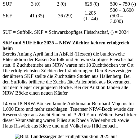
SUF
3 (0)
2 (0)
625 (0)
500 – 750 (-)
500 – 3.600
1.205
SKF
41 (35)
36 (29)
(500 –
(1.144)
3.000)
SUF = Suffolk, SKF = Schwarzköpfiges Fleischschaf, () = 2024
SKF und SUF Elite 2025 – NRW Züchter kehren erfolgreich
heim
Bereits Anfang April fand in Alsfeld (Hessen) die bundesweite
Eliteauktion der Rassen Suffolk und Schwarzköpfiges Fleischschaf
statt. 6 Zuchtbetriebe aus NRW waren mit 18 Zuchtböcken vor Ort.
Die erfolgreichsten Züchter der Prämierungen: Den Reservesieger
der älteren SKF stellte die Zuchtstätte Studen aus Hallenberg. Bei
den Suffolks brillierte die Zuchtstätte Antenbrink aus Beverungen
mit dem Sieger der jüngeren Böcke. Bei der Auktion fanden alle
NRW Böcke einen neuen Käufer.
14 von 18 NRW-Böcken konnte Auktionator Bernhard Majerus für
1.000 Euro und mehr zuschlagen. Teuerster NRW-Bock wurde der
Reservesieger aus Zucht Studen mit 3.200 Euro. Weitere Beschicker
dieser Veranstaltung waren Filies aus Rheda-Wiedenbrück sowie
Haus Riswick aus Kleve und und Völkel aus Hilchenbach.