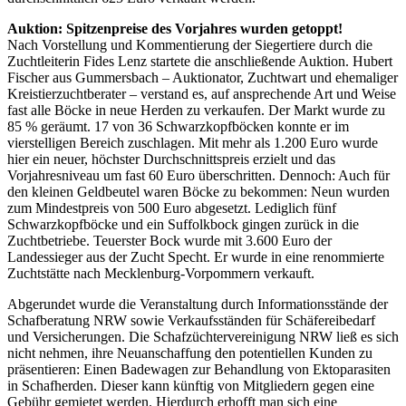
Auktion: Spitzenpreise des Vorjahres wurden getoppt!
Nach Vorstellung und Kommentierung der Siegertiere durch die
Zuchtleiterin Fides Lenz startete die anschließende Auktion. Hubert
Fischer aus Gummersbach – Auktionator, Zuchtwart und ehemaliger
Kreistierzuchtberater – verstand es, auf ansprechende Art und Weise
fast alle Böcke in neue Herden zu verkaufen. Der Markt wurde zu
85 % geräumt. 17 von 36 Schwarzkopfböcken konnte er im
vierstelligen Bereich zuschlagen. Mit mehr als 1.200 Euro wurde
hier ein neuer, höchster Durchschnittspreis erzielt und das
Vorjahresniveau um fast 60 Euro überschritten. Dennoch: Auch für
den kleinen Geldbeutel waren Böcke zu bekommen: Neun wurden
zum Mindestpreis von 500 Euro abgesetzt. Lediglich fünf
Schwarzkopfböcke und ein Suffolkbock gingen zurück in die
Zuchtbetriebe. Teuerster Bock wurde mit 3.600 Euro der
Landessieger aus der Zucht Specht. Er wurde in eine renommierte
Zuchtstätte nach Mecklenburg-Vorpommern verkauft.
Abgerundet wurde die Veranstaltung durch Informationsstände der
Schafberatung NRW sowie Verkaufsständen für Schäfereibedarf
und Versicherungen. Die Schafzüchtervereinigung NRW ließ es sich
nicht nehmen, ihre Neuanschaffung den potentiellen Kunden zu
präsentieren: Einen Badewagen zur Behandlung von Ektoparasiten
in Schafherden. Dieser kann künftig von Mitgliedern gegen eine
Gebühr gemietet werden. Hierdurch erhofft man sich eine