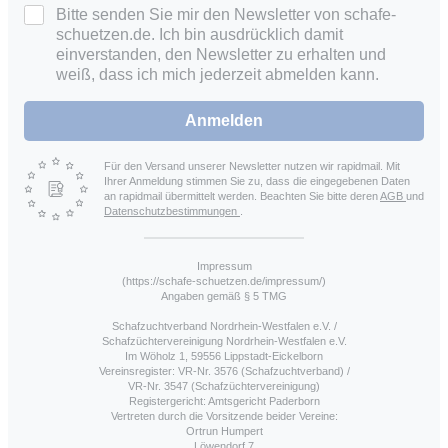
Bitte senden Sie mir den Newsletter von schafe-
schuetzen.de. Ich bin ausdrücklich damit
einverstanden, den Newsletter zu erhalten und
weiß, dass ich mich jederzeit abmelden kann.
Anmelden
Für den Versand unserer Newsletter nutzen wir rapidmail. Mit
Ihrer Anmeldung stimmen Sie zu, dass die eingegebenen Daten
an rapidmail übermittelt werden. Beachten Sie bitte deren
AGB
und
Datenschutzbestimmungen
.
Impressum
(https://schafe-schuetzen.de/impressum/)
Angaben gemäß § 5 TMG
Schafzuchtverband Nordrhein-Westfalen e.V. /
Schafzüchtervereinigung Nordrhein-Westfalen e.V.
Im Wöholz 1, 59556 Lippstadt-Eickelborn
Vereinsregister: VR-Nr. 3576 (Schafzuchtverband) /
VR-Nr. 3547 (Schafzüchtervereinigung)
Registergericht: Amtsgericht Paderborn
Vertreten durch die Vorsitzende beider Vereine:
Ortrun Humpert
Löwendorf 7