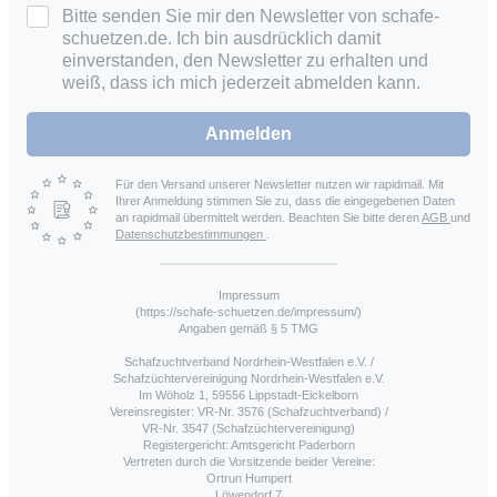
Bitte senden Sie mir den Newsletter von schafe-
schuetzen.de. Ich bin ausdrücklich damit
einverstanden, den Newsletter zu erhalten und
weiß, dass ich mich jederzeit abmelden kann.
Anmelden
Für den Versand unserer Newsletter nutzen wir rapidmail. Mit
Ihrer Anmeldung stimmen Sie zu, dass die eingegebenen Daten
an rapidmail übermittelt werden. Beachten Sie bitte deren
AGB
und
Datenschutzbestimmungen
.
Impressum
(https://schafe-schuetzen.de/impressum/)
Angaben gemäß § 5 TMG
Schafzuchtverband Nordrhein-Westfalen e.V. /
Schafzüchtervereinigung Nordrhein-Westfalen e.V.
Im Wöholz 1, 59556 Lippstadt-Eickelborn
Vereinsregister: VR-Nr. 3576 (Schafzuchtverband) /
VR-Nr. 3547 (Schafzüchtervereinigung)
Registergericht: Amtsgericht Paderborn
Vertreten durch die Vorsitzende beider Vereine:
Ortrun Humpert
Löwendorf 7