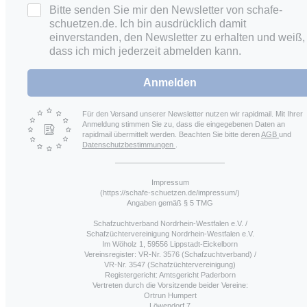
Bitte senden Sie mir den Newsletter von schafe-
schuetzen.de. Ich bin ausdrücklich damit
einverstanden, den Newsletter zu erhalten und weiß,
dass ich mich jederzeit abmelden kann.
Anmelden
Für den Versand unserer Newsletter nutzen wir rapidmail. Mit Ihrer
Anmeldung stimmen Sie zu, dass die eingegebenen Daten an
rapidmail übermittelt werden. Beachten Sie bitte deren
AGB
und
Datenschutzbestimmungen
.
Impressum
(https://schafe-schuetzen.de/impressum/)
Angaben gemäß § 5 TMG
Schafzuchtverband Nordrhein-Westfalen e.V. /
Schafzüchtervereinigung Nordrhein-Westfalen e.V.
Im Wöholz 1, 59556 Lippstadt-Eickelborn
Vereinsregister: VR-Nr. 3576 (Schafzuchtverband) /
VR-Nr. 3547 (Schafzüchtervereinigung)
Registergericht: Amtsgericht Paderborn
Vertreten durch die Vorsitzende beider Vereine:
Ortrun Humpert
Löwendorf 7