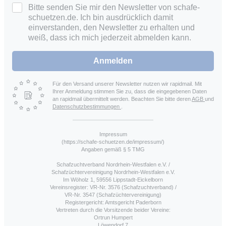
Bitte senden Sie mir den Newsletter von schafe-
schuetzen.de. Ich bin ausdrücklich damit
einverstanden, den Newsletter zu erhalten und
weiß, dass ich mich jederzeit abmelden kann.
Anmelden
Für den Versand unserer Newsletter nutzen wir rapidmail. Mit
Ihrer Anmeldung stimmen Sie zu, dass die eingegebenen Daten
an rapidmail übermittelt werden. Beachten Sie bitte deren
AGB
und
Datenschutzbestimmungen
.
Impressum
(https://schafe-schuetzen.de/impressum/)
Angaben gemäß § 5 TMG
Schafzuchtverband Nordrhein-Westfalen e.V. /
Schafzüchtervereinigung Nordrhein-Westfalen e.V.
Im Wöholz 1, 59556 Lippstadt-Eickelborn
Vereinsregister: VR-Nr. 3576 (Schafzuchtverband) /
VR-Nr. 3547 (Schafzüchtervereinigung)
Registergericht: Amtsgericht Paderborn
Vertreten durch die Vorsitzende beider Vereine:
Ortrun Humpert
Löwendorf 7