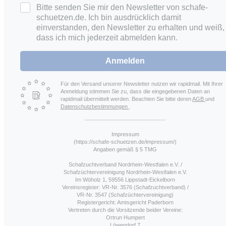
Bitte senden Sie mir den Newsletter von schafe-
schuetzen.de. Ich bin ausdrücklich damit
einverstanden, den Newsletter zu erhalten und weiß,
dass ich mich jederzeit abmelden kann.
Anmelden
Für den Versand unserer Newsletter nutzen wir rapidmail. Mit Ihrer
Anmeldung stimmen Sie zu, dass die eingegebenen Daten an
rapidmail übermittelt werden. Beachten Sie bitte deren
AGB
und
Datenschutzbestimmungen
.
Impressum
(https://schafe-schuetzen.de/impressum/)
Angaben gemäß § 5 TMG
Schafzuchtverband Nordrhein-Westfalen e.V. /
Schafzüchtervereinigung Nordrhein-Westfalen e.V.
Im Wöholz 1, 59556 Lippstadt-Eickelborn
Vereinsregister: VR-Nr. 3576 (Schafzuchtverband) /
VR-Nr. 3547 (Schafzüchtervereinigung)
Registergericht: Amtsgericht Paderborn
Vertreten durch die Vorsitzende beider Vereine:
Ortrun Humpert
Löwendorf 7