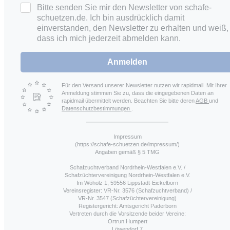
Bitte senden Sie mir den Newsletter von schafe-
schuetzen.de. Ich bin ausdrücklich damit
einverstanden, den Newsletter zu erhalten und weiß,
dass ich mich jederzeit abmelden kann.
Anmelden
Für den Versand unserer Newsletter nutzen wir rapidmail. Mit Ihrer
Anmeldung stimmen Sie zu, dass die eingegebenen Daten an
rapidmail übermittelt werden. Beachten Sie bitte deren
AGB
und
Datenschutzbestimmungen
.
Impressum
(https://schafe-schuetzen.de/impressum/)
Angaben gemäß § 5 TMG
Schafzuchtverband Nordrhein-Westfalen e.V. /
Schafzüchtervereinigung Nordrhein-Westfalen e.V.
Im Wöholz 1, 59556 Lippstadt-Eickelborn
Vereinsregister: VR-Nr. 3576 (Schafzuchtverband) /
VR-Nr. 3547 (Schafzüchtervereinigung)
Registergericht: Amtsgericht Paderborn
Vertreten durch die Vorsitzende beider Vereine:
Ortrun Humpert
Löwendorf 7