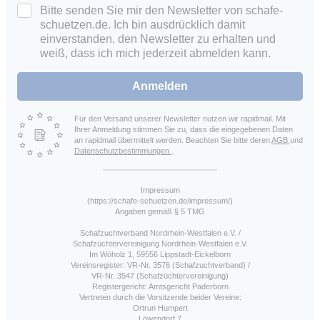
Bitte senden Sie mir den Newsletter von schafe-
schuetzen.de. Ich bin ausdrücklich damit
einverstanden, den Newsletter zu erhalten und
weiß, dass ich mich jederzeit abmelden kann.
Anmelden
Für den Versand unserer Newsletter nutzen wir rapidmail. Mit
Ihrer Anmeldung stimmen Sie zu, dass die eingegebenen Daten
an rapidmail übermittelt werden. Beachten Sie bitte deren
AGB
und
Datenschutzbestimmungen
.
Impressum
(https://schafe-schuetzen.de/impressum/)
Angaben gemäß § 5 TMG
Schafzuchtverband Nordrhein-Westfalen e.V. /
Schafzüchtervereinigung Nordrhein-Westfalen e.V.
Im Wöholz 1, 59556 Lippstadt-Eickelborn
Vereinsregister: VR-Nr. 3576 (Schafzuchtverband) /
VR-Nr. 3547 (Schafzüchtervereinigung)
Registergericht: Amtsgericht Paderborn
Vertreten durch die Vorsitzende beider Vereine:
Ortrun Humpert
Löwendorf 7