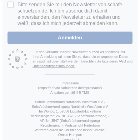
Bitte senden Sie mir den Newsletter von schafe-
schuetzen.de. Ich bin ausdrücklich damit
einverstanden, den Newsletter zu erhalten und
weiß, dass ich mich jederzeit abmelden kann.
Anmelden
Für den Versand unserer Newsletter nutzen wir rapidmail. Mit
Ihrer Anmeldung stimmen Sie zu, dass die eingegebenen Daten
an rapidmail übermittelt werden. Beachten Sie bitte deren
AGB
und
Datenschutzbestimmungen
.
Impressum
(https://schafe-schuetzen.de/impressum/)
Angaben gemäß § 5 TMG
Schafzuchtverband Nordrhein-Westfalen e.V. /
Schafzüchtervereinigung Nordrhein-Westfalen e.V.
Im Wöholz 1, 59556 Lippstadt-Eickelborn
Vereinsregister: VR-Nr. 3576 (Schafzuchtverband) /
VR-Nr. 3547 (Schafzüchtervereinigung)
Registergericht: Amtsgericht Paderborn
Vertreten durch die Vorsitzende beider Vereine:
Ortrun Humpert
Löwendorf 7