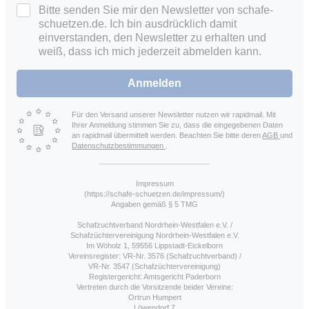
Bitte senden Sie mir den Newsletter von schafe-
schuetzen.de. Ich bin ausdrücklich damit
einverstanden, den Newsletter zu erhalten und
weiß, dass ich mich jederzeit abmelden kann.
Anmelden
Für den Versand unserer Newsletter nutzen wir rapidmail. Mit
Ihrer Anmeldung stimmen Sie zu, dass die eingegebenen Daten
an rapidmail übermittelt werden. Beachten Sie bitte deren
AGB
und
Datenschutzbestimmungen
.
Impressum
(https://schafe-schuetzen.de/impressum/)
Angaben gemäß § 5 TMG
Schafzuchtverband Nordrhein-Westfalen e.V. /
Schafzüchtervereinigung Nordrhein-Westfalen e.V.
Im Wöholz 1, 59556 Lippstadt-Eickelborn
Vereinsregister: VR-Nr. 3576 (Schafzuchtverband) /
VR-Nr. 3547 (Schafzüchtervereinigung)
Registergericht: Amtsgericht Paderborn
Vertreten durch die Vorsitzende beider Vereine:
Ortrun Humpert
Löwendorf 7