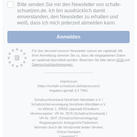
Bitte senden Sie mir den Newsletter von schafe-
schuetzen.de. Ich bin ausdrücklich damit
einverstanden, den Newsletter zu erhalten und
weiß, dass ich mich jederzeit abmelden kann.
Anmelden
Für den Versand unserer Newsletter nutzen wir rapidmail. Mit
Ihrer Anmeldung stimmen Sie zu, dass die eingegebenen Daten
an rapidmail übermittelt werden. Beachten Sie bitte deren
AGB
und
Datenschutzbestimmungen
.
Impressum
(https://schafe-schuetzen.de/impressum/)
Angaben gemäß § 5 TMG
Schafzuchtverband Nordrhein-Westfalen e.V. /
Schafzüchtervereinigung Nordrhein-Westfalen e.V.
Im Wöholz 1, 59556 Lippstadt-Eickelborn
Vereinsregister: VR-Nr. 3576 (Schafzuchtverband) /
VR-Nr. 3547 (Schafzüchtervereinigung)
Registergericht: Amtsgericht Paderborn
Vertreten durch die Vorsitzende beider Vereine:
Ortrun Humpert
Löwendorf 7