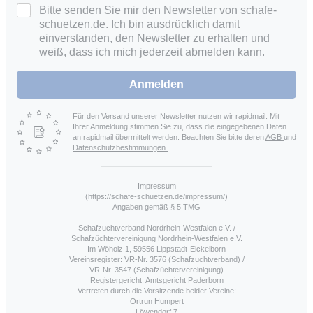
Bitte senden Sie mir den Newsletter von schafe-
schuetzen.de. Ich bin ausdrücklich damit
einverstanden, den Newsletter zu erhalten und
weiß, dass ich mich jederzeit abmelden kann.
Anmelden
Für den Versand unserer Newsletter nutzen wir rapidmail. Mit
Ihrer Anmeldung stimmen Sie zu, dass die eingegebenen Daten
an rapidmail übermittelt werden. Beachten Sie bitte deren
AGB
und
Datenschutzbestimmungen
.
Impressum
(https://schafe-schuetzen.de/impressum/)
Angaben gemäß § 5 TMG
Schafzuchtverband Nordrhein-Westfalen e.V. /
Schafzüchtervereinigung Nordrhein-Westfalen e.V.
Im Wöholz 1, 59556 Lippstadt-Eickelborn
Vereinsregister: VR-Nr. 3576 (Schafzuchtverband) /
VR-Nr. 3547 (Schafzüchtervereinigung)
Registergericht: Amtsgericht Paderborn
Vertreten durch die Vorsitzende beider Vereine:
Ortrun Humpert
Löwendorf 7