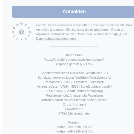
Anmelden
Für den Versand unserer Newsletter nutzen wir rapidmail. Mit Ihrer
Anmeldung stimmen Sie zu, dass die eingegebenen Daten an
rapidmail übermittelt werden. Beachten Sie bitte deren
AGB
und
Datenschutzbestimmungen
.
Impressum
(https://schafe-schuetzen.de/impressum/)
Angaben gemäß § 5 TMG
Schafzuchtverband Nordrhein-Westfalen e.V. /
Schafzüchtervereinigung Nordrhein-Westfalen e.V.
Im Wöholz 1, 59556 Lippstadt-Eickelborn
Vereinsregister: VR-Nr. 3576 (Schafzuchtverband) /
VR-Nr. 3547 (Schafzüchtervereinigung)
Registergericht: Amtsgericht Paderborn
Vertreten durch die Vorsitzende beider Vereine:
Ortrun Humpert
Löwendorf 7
37696 Marienmünster
Kontakt:
Telefon: +49 2945 989 420
Telefax: +49 2945 989 433