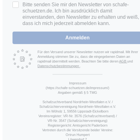
Bitte senden Sie mir den Newsletter von schafe-
schuetzen.de. Ich bin ausdrücklich damit
einverstanden, den Newsletter zu erhalten und weiß,
dass ich mich jederzeit abmelden kann.
Anmelden
Für den Versand unserer Newsletter nutzen wir rapidmail. Mit Ihrer
Anmeldung stimmen Sie zu, dass die eingegebenen Daten an
rapidmail übermittelt werden. Beachten Sie bitte deren
AGB
und
Datenschutzbestimmungen
.
Impressum
(https://schafe-schuetzen.de/impressum/)
Angaben gemäß § 5 TMG
Schafzuchtverband Nordrhein-Westfalen e.V. /
Schafzüchtervereinigung Nordrhein-Westfalen e.V.
Im Wöholz 1, 59556 Lippstadt-Eickelborn
Vereinsregister: VR-Nr. 3576 (Schafzuchtverband) /
VR-Nr. 3547 (Schafzüchtervereinigung)
Registergericht: Amtsgericht Paderborn
Vertreten durch die Vorsitzende beider Vereine:
Ortrun Humpert
Löwendorf 7