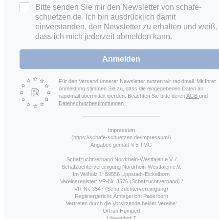
Bitte senden Sie mir den Newsletter von schafe-
schuetzen.de. Ich bin ausdrücklich damit
einverstanden, den Newsletter zu erhalten und weiß,
dass ich mich jederzeit abmelden kann.
Anmelden
Für den Versand unserer Newsletter nutzen wir rapidmail. Mit Ihrer
Anmeldung stimmen Sie zu, dass die eingegebenen Daten an
rapidmail übermittelt werden. Beachten Sie bitte deren
AGB
und
Datenschutzbestimmungen
.
Impressum
(https://schafe-schuetzen.de/impressum/)
Angaben gemäß § 5 TMG
Schafzuchtverband Nordrhein-Westfalen e.V. /
Schafzüchtervereinigung Nordrhein-Westfalen e.V.
Im Wöholz 1, 59556 Lippstadt-Eickelborn
Vereinsregister: VR-Nr. 3576 (Schafzuchtverband) /
VR-Nr. 3547 (Schafzüchtervereinigung)
Registergericht: Amtsgericht Paderborn
Vertreten durch die Vorsitzende beider Vereine:
Ortrun Humpert
Löwendorf 7