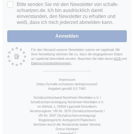
Bitte senden Sie mir den Newsletter von schafe-
schuetzen.de. Ich bin ausdrücklich damit
einverstanden, den Newsletter zu erhalten und
weiß, dass ich mich jederzeit abmelden kann.
Anmelden
Für den Versand unserer Newsletter nutzen wir rapidmail. Mit
Ihrer Anmeldung stimmen Sie zu, dass die eingegebenen Daten
an rapidmail übermittelt werden. Beachten Sie bitte deren
AGB
und
Datenschutzbestimmungen
.
Impressum
(https://schafe-schuetzen.de/impressum/)
Angaben gemäß § 5 TMG
Schafzuchtverband Nordrhein-Westfalen e.V. /
Schafzüchtervereinigung Nordrhein-Westfalen e.V.
Im Wöholz 1, 59556 Lippstadt-Eickelborn
Vereinsregister: VR-Nr. 3576 (Schafzuchtverband) /
VR-Nr. 3547 (Schafzüchtervereinigung)
Registergericht: Amtsgericht Paderborn
Vertreten durch die Vorsitzende beider Vereine:
Ortrun Humpert
Löwendorf 7