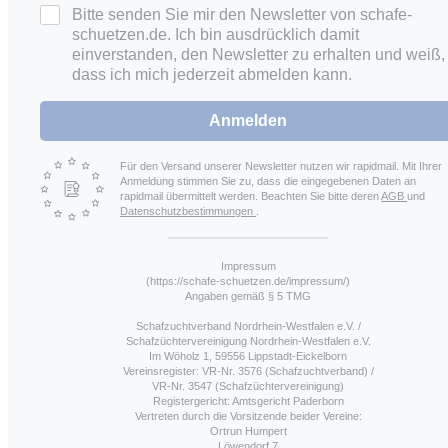
Bitte senden Sie mir den Newsletter von schafe-
schuetzen.de. Ich bin ausdrücklich damit
einverstanden, den Newsletter zu erhalten und weiß,
dass ich mich jederzeit abmelden kann.
Anmelden
Für den Versand unserer Newsletter nutzen wir rapidmail. Mit Ihrer
Anmeldung stimmen Sie zu, dass die eingegebenen Daten an
rapidmail übermittelt werden. Beachten Sie bitte deren
AGB
und
Datenschutzbestimmungen
.
Impressum
(https://schafe-schuetzen.de/impressum/)
Angaben gemäß § 5 TMG
Schafzuchtverband Nordrhein-Westfalen e.V. /
Schafzüchtervereinigung Nordrhein-Westfalen e.V.
Im Wöholz 1, 59556 Lippstadt-Eickelborn
Vereinsregister: VR-Nr. 3576 (Schafzuchtverband) /
VR-Nr. 3547 (Schafzüchtervereinigung)
Registergericht: Amtsgericht Paderborn
Vertreten durch die Vorsitzende beider Vereine:
Ortrun Humpert
Löwendorf 7