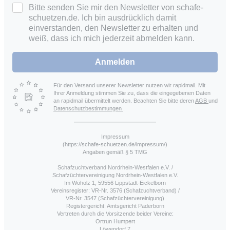
Bitte senden Sie mir den Newsletter von schafe-
schuetzen.de. Ich bin ausdrücklich damit
einverstanden, den Newsletter zu erhalten und
weiß, dass ich mich jederzeit abmelden kann.
Anmelden
Für den Versand unserer Newsletter nutzen wir rapidmail. Mit
Ihrer Anmeldung stimmen Sie zu, dass die eingegebenen Daten
an rapidmail übermittelt werden. Beachten Sie bitte deren
AGB
und
Datenschutzbestimmungen
.
Impressum
(https://schafe-schuetzen.de/impressum/)
Angaben gemäß § 5 TMG
Schafzuchtverband Nordrhein-Westfalen e.V. /
Schafzüchtervereinigung Nordrhein-Westfalen e.V.
Im Wöholz 1, 59556 Lippstadt-Eickelborn
Vereinsregister: VR-Nr. 3576 (Schafzuchtverband) /
VR-Nr. 3547 (Schafzüchtervereinigung)
Registergericht: Amtsgericht Paderborn
Vertreten durch die Vorsitzende beider Vereine:
Ortrun Humpert
Löwendorf 7