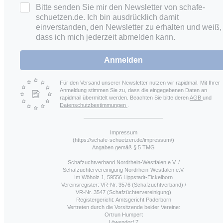
Bitte senden Sie mir den Newsletter von schafe-
schuetzen.de. Ich bin ausdrücklich damit
einverstanden, den Newsletter zu erhalten und weiß,
dass ich mich jederzeit abmelden kann.
Anmelden
Für den Versand unserer Newsletter nutzen wir rapidmail. Mit Ihrer
Anmeldung stimmen Sie zu, dass die eingegebenen Daten an
rapidmail übermittelt werden. Beachten Sie bitte deren
AGB
und
Datenschutzbestimmungen
.
Impressum
(https://schafe-schuetzen.de/impressum/)
Angaben gemäß § 5 TMG
Schafzuchtverband Nordrhein-Westfalen e.V. /
Schafzüchtervereinigung Nordrhein-Westfalen e.V.
Im Wöholz 1, 59556 Lippstadt-Eickelborn
Vereinsregister: VR-Nr. 3576 (Schafzuchtverband) /
VR-Nr. 3547 (Schafzüchtervereinigung)
Registergericht: Amtsgericht Paderborn
Vertreten durch die Vorsitzende beider Vereine:
Ortrun Humpert
Löwendorf 7