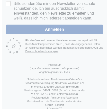
Bitte senden Sie mir den Newsletter von schafe-
schuetzen.de. Ich bin ausdrücklich damit
einverstanden, den Newsletter zu erhalten und
weiß, dass ich mich jederzeit abmelden kann.
Anmelden
Für den Versand unserer Newsletter nutzen wir rapidmail. Mit
Ihrer Anmeldung stimmen Sie zu, dass die eingegebenen Daten
an rapidmail übermittelt werden. Beachten Sie bitte deren
AGB
und
Datenschutzbestimmungen
.
Impressum
(https://schafe-schuetzen.de/impressum/)
Angaben gemäß § 5 TMG
Schafzuchtverband Nordrhein-Westfalen e.V. /
Schafzüchtervereinigung Nordrhein-Westfalen e.V.
Im Wöholz 1, 59556 Lippstadt-Eickelborn
Vereinsregister: VR-Nr. 3576 (Schafzuchtverband) /
VR-Nr. 3547 (Schafzüchtervereinigung)
Registergericht: Amtsgericht Paderborn
Vertreten durch die Vorsitzende beider Vereine:
Ortrun Humpert
Löwendorf 7