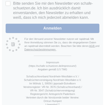
Bitte senden Sie mir den Newsletter von schafe-
schuetzen.de. Ich bin ausdrücklich damit
einverstanden, den Newsletter zu erhalten und
weiß, dass ich mich jederzeit abmelden kann.
Anmelden
Für den Versand unserer Newsletter nutzen wir rapidmail. Mit
Ihrer Anmeldung stimmen Sie zu, dass die eingegebenen Daten
an rapidmail übermittelt werden. Beachten Sie bitte deren
AGB
und
Datenschutzbestimmungen
.
Impressum
(https://schafe-schuetzen.de/impressum/)
Angaben gemäß § 5 TMG
Schafzuchtverband Nordrhein-Westfalen e.V. /
Schafzüchtervereinigung Nordrhein-Westfalen e.V.
Im Wöholz 1, 59556 Lippstadt-Eickelborn
Vereinsregister: VR-Nr. 3576 (Schafzuchtverband) /
VR-Nr. 3547 (Schafzüchtervereinigung)
Registergericht: Amtsgericht Paderborn
Vertreten durch die Vorsitzende beider Vereine:
Ortrun Humpert
Löwendorf 7