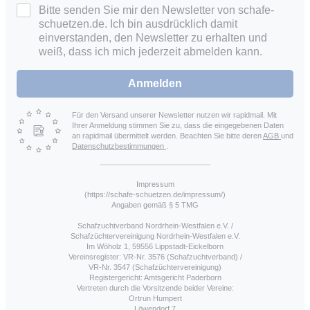
Bitte senden Sie mir den Newsletter von schafe-
schuetzen.de. Ich bin ausdrücklich damit
einverstanden, den Newsletter zu erhalten und
weiß, dass ich mich jederzeit abmelden kann.
Anmelden
Für den Versand unserer Newsletter nutzen wir rapidmail. Mit
Ihrer Anmeldung stimmen Sie zu, dass die eingegebenen Daten
an rapidmail übermittelt werden. Beachten Sie bitte deren
AGB
und
Datenschutzbestimmungen
.
Impressum
(https://schafe-schuetzen.de/impressum/)
Angaben gemäß § 5 TMG
Schafzuchtverband Nordrhein-Westfalen e.V. /
Schafzüchtervereinigung Nordrhein-Westfalen e.V.
Im Wöholz 1, 59556 Lippstadt-Eickelborn
Vereinsregister: VR-Nr. 3576 (Schafzuchtverband) /
VR-Nr. 3547 (Schafzüchtervereinigung)
Registergericht: Amtsgericht Paderborn
Vertreten durch die Vorsitzende beider Vereine:
Ortrun Humpert
Löwendorf 7