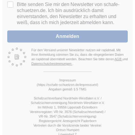
Bitte senden Sie mir den Newsletter von schafe-
schuetzen.de. Ich bin ausdrücklich damit
einverstanden, den Newsletter zu erhalten und
weiß, dass ich mich jederzeit abmelden kann.
Anmelden
Für den Versand unserer Newsletter nutzen wir rapidmail. Mit
Ihrer Anmeldung stimmen Sie zu, dass die eingegebenen Daten
an rapidmail übermittelt werden. Beachten Sie bitte deren
AGB
und
Datenschutzbestimmungen
.
Impressum
(https://schafe-schuetzen.de/impressum/)
Angaben gemäß § 5 TMG
Schafzuchtverband Nordrhein-Westfalen e.V. /
Schafzüchtervereinigung Nordrhein-Westfalen e.V.
Im Wöholz 1, 59556 Lippstadt-Eickelborn
Vereinsregister: VR-Nr. 3576 (Schafzuchtverband) /
VR-Nr. 3547 (Schafzüchtervereinigung)
Registergericht: Amtsgericht Paderborn
Vertreten durch die Vorsitzende beider Vereine:
Ortrun Humpert
Löwendorf 7