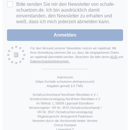
Bitte senden Sie mir den Newsletter von schafe-
schuetzen.de. Ich bin ausdrücklich damit
einverstanden, den Newsletter zu erhalten und
weiß, dass ich mich jederzeit abmelden kann.
Anmelden
Für den Versand unserer Newsletter nutzen wir rapidmail. Mit
Ihrer Anmeldung stimmen Sie zu, dass die eingegebenen Daten
an rapidmail übermittelt werden. Beachten Sie bitte deren
AGB
und
Datenschutzbestimmungen
.
Impressum
(https://schafe-schuetzen.de/impressum/)
Angaben gemäß § 5 TMG
Schafzuchtverband Nordrhein-Westfalen e.V. /
Schafzüchtervereinigung Nordrhein-Westfalen e.V.
Im Wöholz 1, 59556 Lippstadt-Eickelborn
Vereinsregister: VR-Nr. 3576 (Schafzuchtverband) /
VR-Nr. 3547 (Schafzüchtervereinigung)
Registergericht: Amtsgericht Paderborn
Vertreten durch die Vorsitzende beider Vereine:
Ortrun Humpert
Löwendorf 7