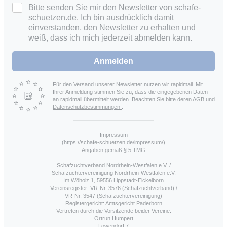
Bitte senden Sie mir den Newsletter von schafe-
schuetzen.de. Ich bin ausdrücklich damit
einverstanden, den Newsletter zu erhalten und
weiß, dass ich mich jederzeit abmelden kann.
Anmelden
Für den Versand unserer Newsletter nutzen wir rapidmail. Mit
Ihrer Anmeldung stimmen Sie zu, dass die eingegebenen Daten
an rapidmail übermittelt werden. Beachten Sie bitte deren
AGB
und
Datenschutzbestimmungen
.
Impressum
(https://schafe-schuetzen.de/impressum/)
Angaben gemäß § 5 TMG
Schafzuchtverband Nordrhein-Westfalen e.V. /
Schafzüchtervereinigung Nordrhein-Westfalen e.V.
Im Wöholz 1, 59556 Lippstadt-Eickelborn
Vereinsregister: VR-Nr. 3576 (Schafzuchtverband) /
VR-Nr. 3547 (Schafzüchtervereinigung)
Registergericht: Amtsgericht Paderborn
Vertreten durch die Vorsitzende beider Vereine:
Ortrun Humpert
Löwendorf 7