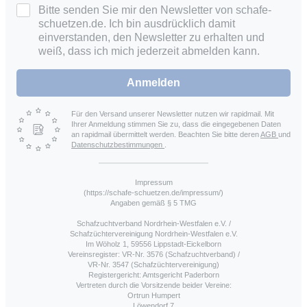
Bitte senden Sie mir den Newsletter von schafe-
schuetzen.de. Ich bin ausdrücklich damit
einverstanden, den Newsletter zu erhalten und
weiß, dass ich mich jederzeit abmelden kann.
Anmelden
Für den Versand unserer Newsletter nutzen wir rapidmail. Mit
Ihrer Anmeldung stimmen Sie zu, dass die eingegebenen Daten
an rapidmail übermittelt werden. Beachten Sie bitte deren
AGB
und
Datenschutzbestimmungen
.
Impressum
(https://schafe-schuetzen.de/impressum/)
Angaben gemäß § 5 TMG
Schafzuchtverband Nordrhein-Westfalen e.V. /
Schafzüchtervereinigung Nordrhein-Westfalen e.V.
Im Wöholz 1, 59556 Lippstadt-Eickelborn
Vereinsregister: VR-Nr. 3576 (Schafzuchtverband) /
VR-Nr. 3547 (Schafzüchtervereinigung)
Registergericht: Amtsgericht Paderborn
Vertreten durch die Vorsitzende beider Vereine:
Ortrun Humpert
Löwendorf 7