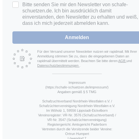
Bitte senden Sie mir den Newsletter von schafe-
schuetzen.de. Ich bin ausdrücklich damit
einverstanden, den Newsletter zu erhalten und weiß,
dass ich mich jederzeit abmelden kann.
Anmelden
Für den Versand unserer Newsletter nutzen wir rapidmail. Mit Ihrer
Anmeldung stimmen Sie zu, dass die eingegebenen Daten an
rapidmail übermittelt werden. Beachten Sie bitte deren
AGB
und
Datenschutzbestimmungen
.
Impressum
(https://schafe-schuetzen.de/impressum/)
Angaben gemäß § 5 TMG
Schafzuchtverband Nordrhein-Westfalen e.V. /
Schafzüchtervereinigung Nordrhein-Westfalen e.V.
Im Wöholz 1, 59556 Lippstadt-Eickelborn
Vereinsregister: VR-Nr. 3576 (Schafzuchtverband) /
VR-Nr. 3547 (Schafzüchtervereinigung)
Registergericht: Amtsgericht Paderborn
Vertreten durch die Vorsitzende beider Vereine:
Ortrun Humpert
Löwendorf 7